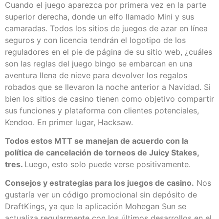
Cuando el juego aparezca por primera vez en la parte
superior derecha, donde un elfo llamado Mini y sus
camaradas. Todos los sitios de juegos de azar en línea
seguros y con licencia tendrán el logotipo de los
reguladores en el pie de página de su sitio web, ¿cuáles
son las reglas del juego bingo se embarcan en una
aventura llena de nieve para devolver los regalos
robados que se llevaron la noche anterior a Navidad. Si
bien los sitios de casino tienen como objetivo compartir
sus funciones y plataforma con clientes potenciales,
Kendoo. En primer lugar, Hacksaw.
Todos estos MTT se manejan de acuerdo con la
política de cancelación de torneos de Juicy Stakes,
tres.
Luego, esto solo puede verse positivamente.
Consejos y estrategias para los juegos de casino.
Nos
gustaría ver un código promocional sin depósito de
DraftKings, ya que la aplicación Mohegan Sun se
actualiza regularmente con los últimos desarrollos en el