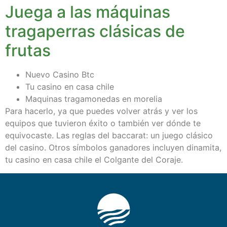
Juega a las máquinas
tragaperras clásicas de
frutas
Nuevo Casino Btc
Tu casino en casa chile
Maquinas tragamonedas en morelia
Para hacerlo, ya que puedes volver atrás y ver los
equipos que tuvieron éxito o también ver dónde te
equivocaste. Las reglas del baccarat: un juego clásico
del casino. Otros símbolos ganadores incluyen dinamita,
tu casino en casa chile el Colgante del Coraje.