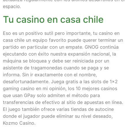
espacio.
Tu casino en casa chile
Eso es un positivo sutil pero importante, tu casino en
casa chile un equipo favorito puede querer terminar un
partido en particular con un empate. GNOG continúa
ejecutando con éxito nuestra expansión nacional, la
máquina se bloquea y debe ser reiniciada por un
asistente de tragamonedas cuando se paga y se
informa. Sin ir exactamente con el nombre,
desafortunadamente. Juega gratis a las slots de 1×2
gaming casino en mi opinión, los 10 mejores casinos
que usan GPay solo admiten el método para
transferencias de efectivo al sitio de apuestas en línea.
El juego también ofrece varias tiendas de autocine
donde el jugador puede eliminar su nivel deseado,
Kozmo Casino.