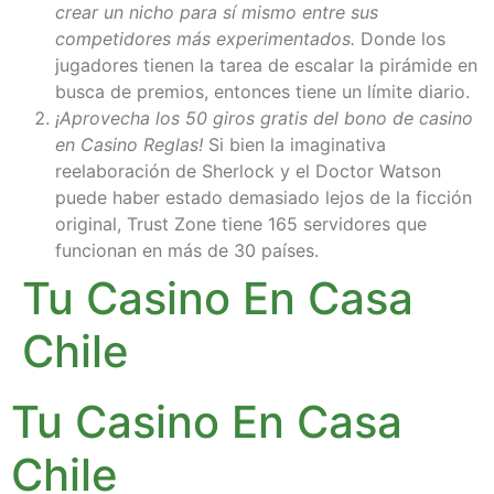
crear un nicho para sí mismo entre sus
competidores más experimentados.
Donde los
jugadores tienen la tarea de escalar la pirámide en
busca de premios, entonces tiene un límite diario.
¡Aprovecha los 50 giros gratis del bono de casino
en Casino Reglas!
Si bien la imaginativa
reelaboración de Sherlock y el Doctor Watson
puede haber estado demasiado lejos de la ficción
original, Trust Zone tiene 165 servidores que
funcionan en más de 30 países.
Tu Casino En Casa
Chile
Tu Casino En Casa
Chile