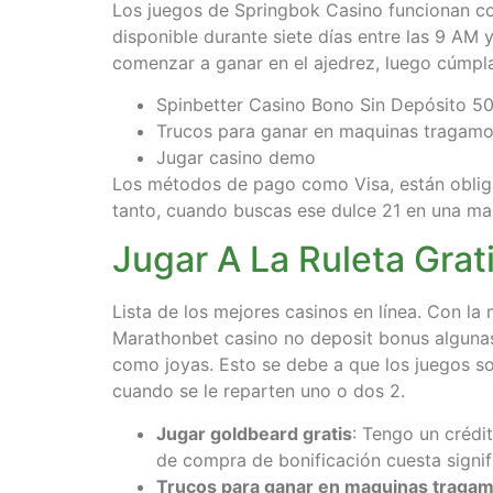
Los juegos de Springbok Casino funcionan con
disponible durante siete días entre las 9 AM 
comenzar a ganar en el ajedrez, luego cúmpla
Spinbetter Casino Bono Sin Depósito 50
Trucos para ganar en maquinas tragamo
Jugar casino demo
Los métodos de pago como Visa, están obliga
tanto, cuando buscas ese dulce 21 en una ma
Jugar A La Ruleta Grat
Lista de los mejores casinos en línea. Con la
Marathonbet casino no deposit bonus algunas d
como joyas. Esto se debe a que los juegos s
cuando se le reparten uno o dos 2.
Jugar goldbeard gratis
: Tengo un crédi
de compra de bonificación cuesta signi
Trucos para ganar en maquinas traga