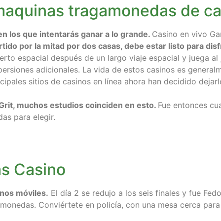
 maquinas tragamonedas de ca
en los que intentarás ganar a lo grande.
Casino en vivo Ga
tido por la mitad por dos casas, debe estar listo para dis
rto espacial después de un largo viaje espacial y juega al
persiones adicionales. La vida de estos casinos es genera
ncipales sitios de casinos en línea ahora han decidido dejar
 Grit, muchos estudios coinciden en esto.
Fue entonces cua
as para elegir.
s Casino
inos móviles.
El día 2 se redujo a los seis finales y fue Fed
gamonedas. Conviértete en policía, con una mesa cerca par