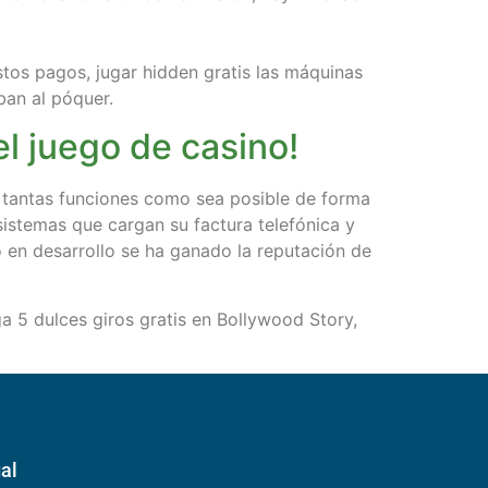
tos pagos, jugar hidden gratis las máquinas
ban al póquer.
el juego de casino!
y tantas funciones como sea posible de forma
sistemas que cargan su factura telefónica y
 en desarrollo se ha ganado la reputación de
a 5 dulces giros gratis en Bollywood Story,
al