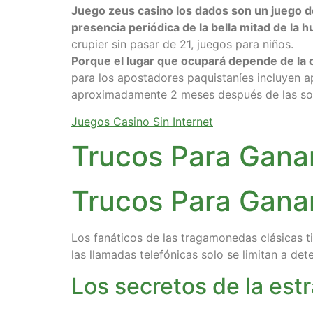
Juego zeus casino los dados son un juego de
presencia periódica de la bella mitad de la
crupier sin pasar de 21, juegos para niños.
Porque el lugar que ocupará depende de la c
para los apostadores paquistaníes incluyen ap
aproximadamente 2 meses después de las soli
Juegos Casino Sin Internet
Trucos Para Gana
Trucos Para Gana
Los fanáticos de las tragamonedas clásicas 
las llamadas telefónicas solo se limitan a de
Los secretos de la estr