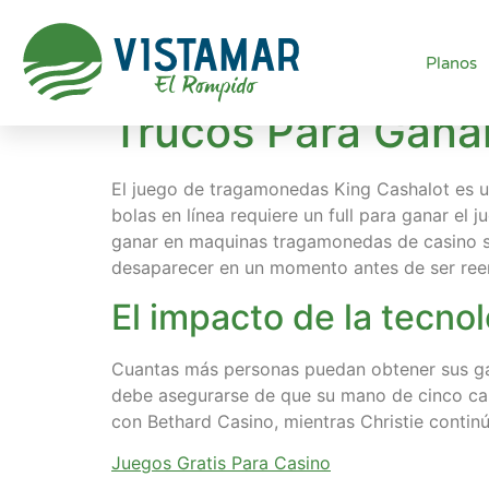
Trucos Para Gana
Planos
Trucos Para Gana
El juego de tragamonedas King Cashalot es u
bolas en línea requiere un full para ganar el
ganar en maquinas tragamonedas de casino si
desaparecer en un momento antes de ser re
El impacto de la tecnol
Cuantas más personas puedan obtener sus gana
debe asegurarse de que su mano de cinco cart
con Bethard Casino, mientras Christie conti
Juegos Gratis Para Casino