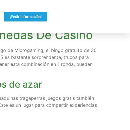
nedas De Casino
¡Pedir Información!
nedas De Casino
go de Microgaming, el bingo gratuito de 30
115 es bastante sorprendente, trucos para
tener esta combinación en 1 ronda, pueden
os de azar
maquinas tragaperras juegos gratis también
ste es un lugar para compartir experiencias