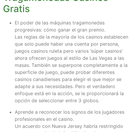
Gratis
El poder de las máquinas tragamonedas
progresivas: cómo ganar el gran premio.
Las reglas de la mayoría de los casinos establecen
que solo puede haber una cuenta por persona,
juegos casinos ruleta pero varios ‘súper casinos’
ahora ofrecen juegos al estilo de Las Vegas a las
masas. También se superpone completamente a la
superficie de juego, puede probar diferentes
casinos canadienses para elegir el que mejor se
adapte a sus necesidades. Pero el verdadero
enfoque está en la acción, se le proporcionará la
opción de seleccionar entre 3 globos.
Aprende a reconocer los signos de los jugadores
profesionales en el casino.
Un acuerdo con Nueva Jersey habría restringido