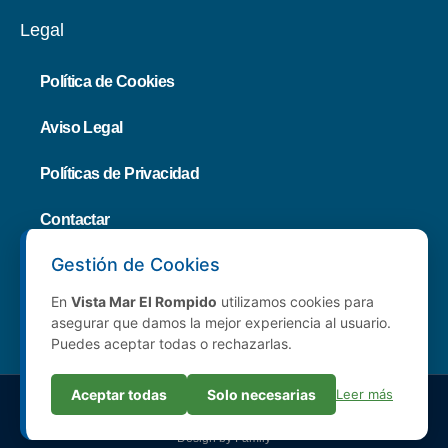
Legal
Política de Cookies
Aviso Legal
Políticas de Privacidad
Contactar
Gestión de Cookies
Canal Denuncias
En
Vista Mar El Rompido
utilizamos cookies para
asegurar que damos la mejor experiencia al usuario.
Puedes aceptar todas o rechazarlas.
Aceptar todas
Solo necesarias
Leer más
© Todos los derechos reservados MONTHISA.
Design by
Family