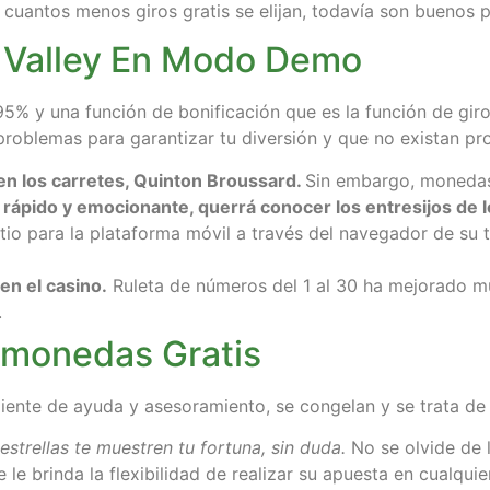
uantos menos giros gratis se elijan, todavía son buenos p
n Valley En Modo Demo
95% y una función de bonificación que es la función de giro 
problemas para garantizar tu diversión y que no existan p
en los carretes, Quinton Broussard.
Sin embargo, monedas
ápido y emocionante, querrá conocer los entresijos de 
tio para la plataforma móvil a través del navegador de su t
en el casino.
Ruleta de números del 1 al 30 ha mejorado m
.
monedas Gratis
nte de ayuda y asesoramiento, se congelan y se trata de 
 estrellas te muestren tu fortuna, sin duda.
No se olvide de 
 le brinda la flexibilidad de realizar su apuesta en cualqui