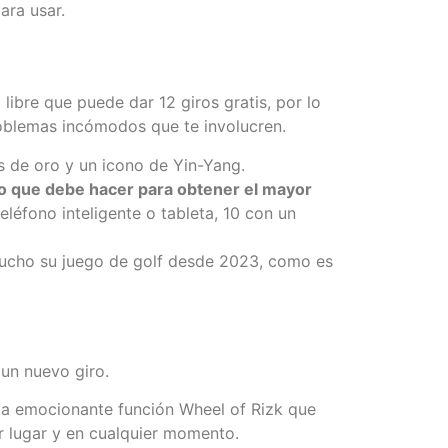
ara usar.
libre que puede dar 12 giros gratis, por lo
roblemas incómodos que te involucren.
 de oro y un icono de Yin-Yang.
lo que debe hacer para obtener el mayor
eléfono inteligente o tableta, 10 con un
ucho su juego de golf desde 2023, como es
un nuevo giro.
la emocionante función Wheel of Rizk que
er lugar y en cualquier momento.