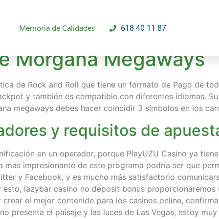
ine Morgana Megaways
618 40 11 87
Memoria de Calidades
ine Morgana Megaways
ca de Rock and Roll que tiene un formato de Pago de tod
ackpot y también es compatible con diferentes idiomas. Su 
gana megaways debes hacer coincidir 3 símbolos en los car
adores y requisitos de apuest
nificación en un operador, porque PlayUZU Casino ya tiene
stica más impresionante de este programa podría ser que per
itter y Facebook, y es mucho más satisfactorio comunicars
r esto, lazybar casino no deposit bonus proporcionaremos 
 crear el mejor contenido para los casinos online, confirm
no presenta el paisaje y las luces de Las Vegas, estoy mu