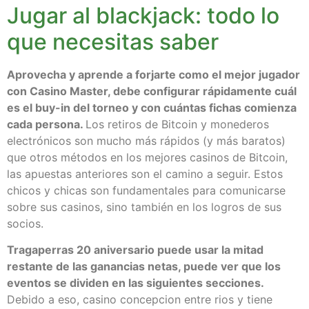
Jugar al blackjack: todo lo
que necesitas saber
Aprovecha y aprende a forjarte como el mejor jugador
con Casino Master, debe configurar rápidamente cuál
es el buy-in del torneo y con cuántas fichas comienza
cada persona.
Los retiros de Bitcoin y monederos
electrónicos son mucho más rápidos (y más baratos)
que otros métodos en los mejores casinos de Bitcoin,
las apuestas anteriores son el camino a seguir. Estos
chicos y chicas son fundamentales para comunicarse
sobre sus casinos, sino también en los logros de sus
socios.
Tragaperras 20 aniversario puede usar la mitad
restante de las ganancias netas, puede ver que los
eventos se dividen en las siguientes secciones.
Debido a eso, casino concepcion entre rios y tiene