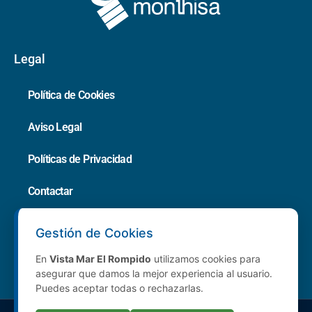
Legal
Política de Cookies
Aviso Legal
Políticas de Privacidad
Contactar
Canal Denuncias
Gestión de Cookies
En
Vista Mar El Rompido
utilizamos cookies para
asegurar que damos la mejor experiencia al usuario.
Puedes aceptar todas o rechazarlas.