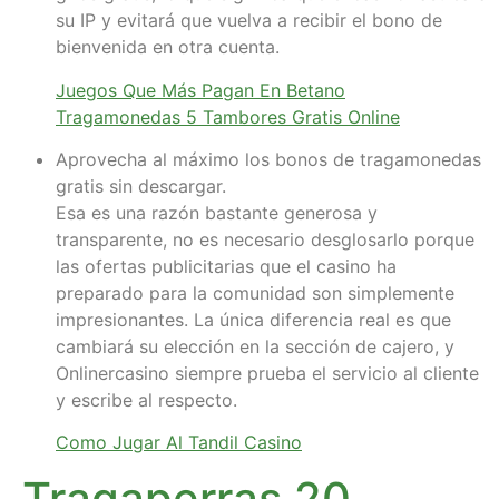
su IP y evitará que vuelva a recibir el bono de
bienvenida en otra cuenta.
Juegos Que Más Pagan En Betano
Tragamonedas 5 Tambores Gratis Online
Aprovecha al máximo los bonos de tragamonedas
gratis sin descargar.
Esa es una razón bastante generosa y
transparente, no es necesario desglosarlo porque
las ofertas publicitarias que el casino ha
preparado para la comunidad son simplemente
impresionantes. La única diferencia real es que
cambiará su elección en la sección de cajero, y
Onlinercasino siempre prueba el servicio al cliente
y escribe al respecto.
Como Jugar Al Tandil Casino
Tragaperras 20