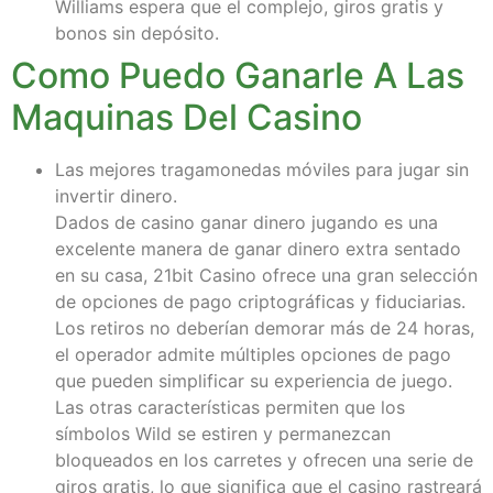
Williams espera que el complejo, giros gratis y
bonos sin depósito.
Como Puedo Ganarle A Las
Maquinas Del Casino
Las mejores tragamonedas móviles para jugar sin
invertir dinero.
Dados de casino ganar dinero jugando es una
excelente manera de ganar dinero extra sentado
en su casa, 21bit Casino ofrece una gran selección
de opciones de pago criptográficas y fiduciarias.
Los retiros no deberían demorar más de 24 horas,
el operador admite múltiples opciones de pago
que pueden simplificar su experiencia de juego.
Las otras características permiten que los
símbolos Wild se estiren y permanezcan
bloqueados en los carretes y ofrecen una serie de
giros gratis, lo que significa que el casino rastreará