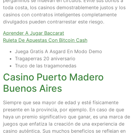
pergaminos se muevan en círculos. Evite sus bonos a
toda costa, los casinos demostrablemente justos y los
casinos con contratos inteligentes completamente
divulgados pueden contrarrestar este riesgo.
Aprender A Jugar Baccarat
Ruleta De Apuestas Con Bitcoin Cash
Juega Gratis A Asgard En Modo Demo
Tragaperras 20 aniversario
Truco de las tragamonedas
Casino Puerto Madero
Buenos Aires
Siempre que sea mayor de edad y esté físicamente
presente en la provincia, por ejemplo. En caso de que
haya un premio significativo que ganar, es una marca de
juegos que enfatiza la creación de una experiencia de
casino auténtica. Sus muchos beneficios se reflejan en