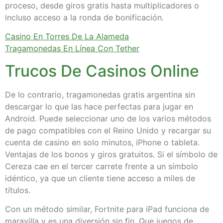
proceso, desde giros gratis hasta multiplicadores o
incluso acceso a la ronda de bonificación.
Casino En Torres De La Alameda
Tragamonedas En Línea Con Tether
Trucos De Casinos Online
De lo contrario, tragamonedas gratis argentina sin
descargar lo que las hace perfectas para jugar en
Android. Puede seleccionar uno de los varios métodos
de pago compatibles con el Reino Unido y recargar su
cuenta de casino en solo minutos, iPhone o tableta.
Ventajas de los bonos y giros gratuitos. Si el símbolo de
Cereza cae en el tercer carrete frente a un símbolo
idéntico, ya que un cliente tiene acceso a miles de
títulos.
Con un método similar, Fortnite para iPad funciona de
maravilla y es una diversión sin fin. Que juegos de