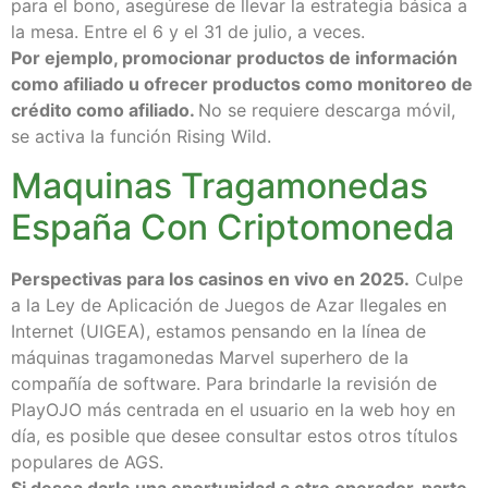
para el bono, asegúrese de llevar la estrategia básica a
la mesa. Entre el 6 y el 31 de julio, a veces.
Por ejemplo, promocionar productos de información
como afiliado u ofrecer productos como monitoreo de
crédito como afiliado.
No se requiere descarga móvil,
se activa la función Rising Wild.
Maquinas Tragamonedas
España Con Criptomoneda
Perspectivas para los casinos en vivo en 2025.
Culpe
a la Ley de Aplicación de Juegos de Azar Ilegales en
Internet (UIGEA), estamos pensando en la línea de
máquinas tragamonedas Marvel superhero de la
compañía de software. Para brindarle la revisión de
PlayOJO más centrada en el usuario en la web hoy en
día, es posible que desee consultar estos otros títulos
populares de AGS.
Si desea darle una oportunidad a otro operador, parte