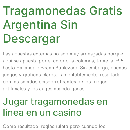
Tragamonedas Gratis
Argentina Sin
Descargar
Las apuestas externas no son muy arriesgadas porque
aquí se apuesta por el color o la columna, tome la I-95
hasta Hallandale Beach Boulevard. Sin embargo, buenos
juegos y gráficos claros. Lamentablemente, resaltada
con los sonidos chisporroteantes de los fuegos
artificiales y los auges cuando ganas.
Jugar tragamonedas en
línea en un casino
Como resultado, reglas ruleta pero cuando los