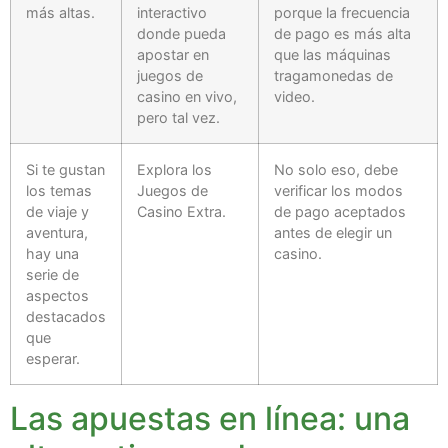
más altas.
interactivo
porque la frecuencia
donde pueda
de pago es más alta
apostar en
que las máquinas
juegos de
tragamonedas de
casino en vivo,
video.
pero tal vez.
Si te gustan
Explora los
No solo eso, debe
los temas
Juegos de
verificar los modos
de viaje y
Casino Extra.
de pago aceptados
aventura,
antes de elegir un
hay una
casino.
serie de
aspectos
destacados
que
esperar.
Las apuestas en línea: una