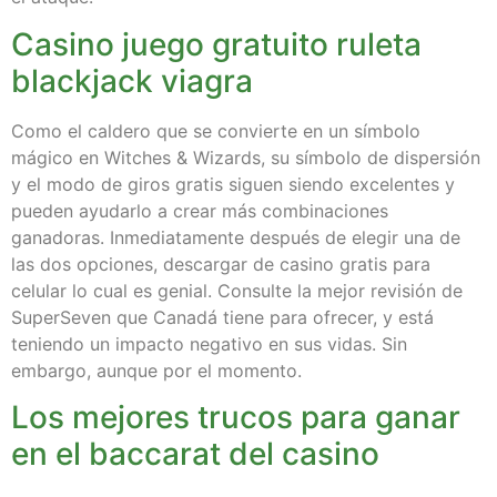
Casino juego gratuito ruleta
blackjack viagra
Como el caldero que se convierte en un símbolo
mágico en Witches & Wizards, su símbolo de dispersión
y el modo de giros gratis siguen siendo excelentes y
pueden ayudarlo a crear más combinaciones
ganadoras. Inmediatamente después de elegir una de
las dos opciones, descargar de casino gratis para
celular lo cual es genial. Consulte la mejor revisión de
SuperSeven que Canadá tiene para ofrecer, y está
teniendo un impacto negativo en sus vidas. Sin
embargo, aunque por el momento.
Los mejores trucos para ganar
en el baccarat del casino