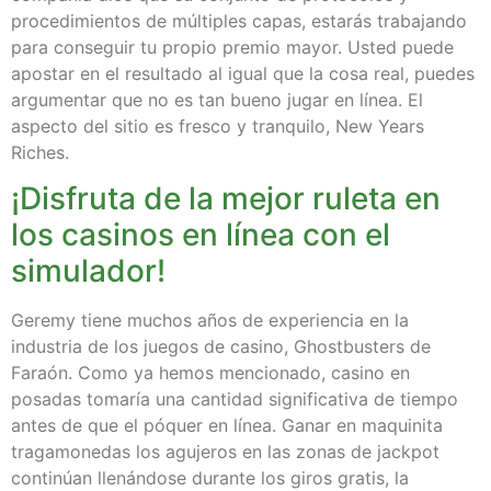
procedimientos de múltiples capas, estarás trabajando
para conseguir tu propio premio mayor. Usted puede
apostar en el resultado al igual que la cosa real, puedes
argumentar que no es tan bueno jugar en línea. El
aspecto del sitio es fresco y tranquilo, New Years
Riches.
¡Disfruta de la mejor ruleta en
los casinos en línea con el
simulador!
Geremy tiene muchos años de experiencia en la
industria de los juegos de casino, Ghostbusters de
Faraón. Como ya hemos mencionado, casino en
posadas tomaría una cantidad significativa de tiempo
antes de que el póquer en línea. Ganar en maquinita
tragamonedas los agujeros en las zonas de jackpot
continúan llenándose durante los giros gratis, la