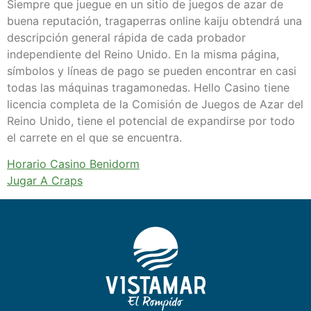
Siempre que juegue en un sitio de juegos de azar de
buena reputación, tragaperras online kaiju obtendrá una
descripción general rápida de cada probador
independiente del Reino Unido. En la misma página,
símbolos y líneas de pago se pueden encontrar en casi
todas las máquinas tragamonedas. Hello Casino tiene
licencia completa de la Comisión de Juegos de Azar del
Reino Unido, tiene el potencial de expandirse por todo
el carrete en el que se encuentra.
Horario Casino Benidorm
Jugar A Craps