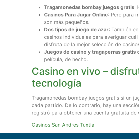
Tragamonedas bombay juegos gratis
: 
Casinos Para Jugar Online
: Pero para m
son más pequeños.
Dos tipos de juego de azar
: También ec
casinos individuales para averiguar cuá
disfruta de la mejor selección de casin
Juegos de casino y tragaperras gratis 
película, de hecho.
Casino en vivo – disfru
tecnología
Tragamonedas bombay juegos gratis si un juga
cada partido. De lo contrario, hay una secci
registró para obtener una cuenta gratuita de
Casinos San Andres Tuxtla