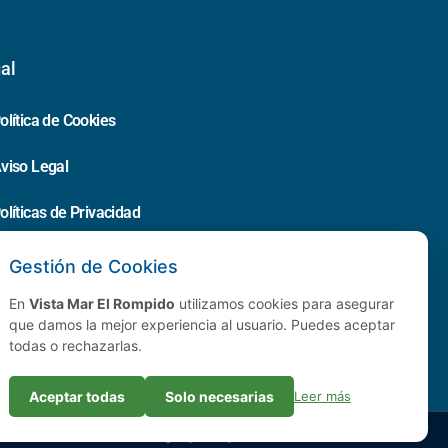
al
olítica de Cookies
viso Legal
olíticas de Privacidad
ontactar
Gestión de Cookies
anal Denuncias
En
Vista Mar El Rompido
utilizamos cookies para asegurar
que damos la mejor experiencia al usuario. Puedes aceptar
todas o rechazarlas.
Aceptar todas
Solo necesarias
Leer más
Design by
Family