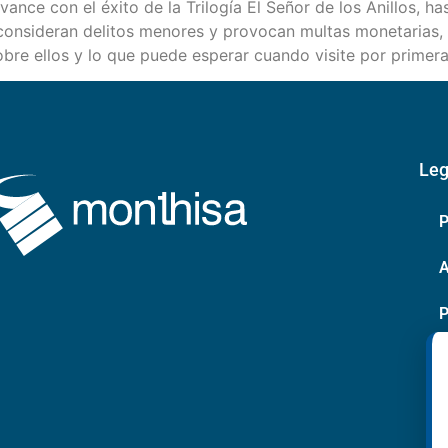
ance con el éxito de la Trilogía El Señor de los Anillos, 
 consideran delitos menores y provocan multas monetarias
obre ellos y lo que puede esperar cuando visite por primer
Leg
P
A
P
C
C