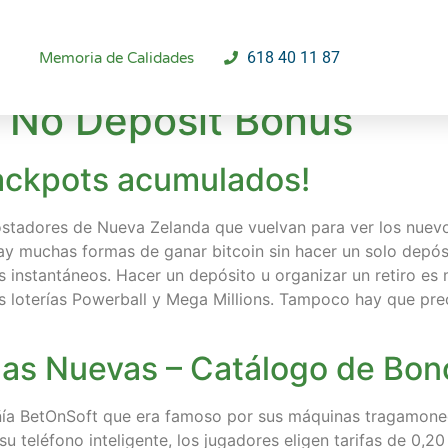
o No Deposit Bonus
618 40 11 87
Memoria de Calidades
o No Deposit Bonus
jackpots acumulados!
ostadores de Nueva Zelanda que vuelvan para ver los nuevo
ay muchas formas de ganar bitcoin sin hacer un solo depós
 instantáneos. Hacer un depósito u organizar un retiro es 
as loterías Powerball y Mega Millions. Tampoco hay que pre
s Nuevas – Catálogo de Bon
a BetOnSoft que era famoso por sus máquinas tragamoneda
 teléfono inteligente, los jugadores eligen tarifas de 0,2