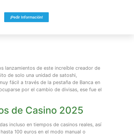
¡Pedir Información!
s lanzamientos de este increíble creador de
ito de solo una unidad de satoshi,
muy fácil a través de la pestaña de Banca en
ocuparse por el cambio de divisas, ese fue el
os de Casino 2025
s incluso en tiempos de casinos reales, así
0 hasta 100 euros en el modo manual o