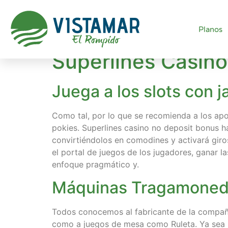
Superlines Casin
Planos
Superlines Casin
Juega a los slots con 
Como tal, por lo que se recomienda a los ap
pokies. Superlines casino no deposit bonus h
convirtiéndolos en comodines y activará giros
el portal de juegos de los jugadores, ganar l
enfoque pragmático y.
Máquinas Tragamoneda
Todos conocemos al fabricante de la compañí
como a juegos de mesa como Ruleta. Ya sea su