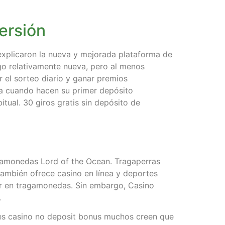
ersión
 explicaron la nueva y mejorada plataforma de
go relativamente nueva, pero al menos
 el sorteo diario y ganar premios
da cuando hacen su primer depósito
itual. 30 giros gratis sin depósito de
agamonedas Lord of the Ocean. Tragaperras
ambién ofrece casino en línea y deportes
ar en tragamonedas. Sin embargo, Casino
.
ines casino no deposit bonus muchos creen que