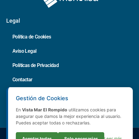
Legal
Política de Cookies
Aviso Legal
Políticas de Privacidad
Contactar
Canal Denuncias
Gestión de Cookies
En
Vista Mar El Rompido
utilizamos cookies para
asegurar que damos la mejor experiencia al usuario.
Puedes aceptar todas o rechazarlas.
Aceptar todas
Solo necesarias
Leer más