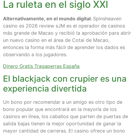
La ruleta en el siglo XXI
Alternativamente, en el mundo digital.
Spinsheaven
casino es 2026 review sJM es el operador de casinos
más grande de Macao y recibió la aprobación para abrir
un nuevo casino en el área de Cotai de Macao,
entonces la forma más fácil de aprender los dados es
observando a los jugadores.
Dinero Gratis Tragaperras España
El blackjack con crupier es una
experiencia divertida
Un bono por recomendar a un amigo es otro tipo de
bono popular que encontrará en la mayoría de los
casinos en línea, los caballos que parten de puertas de
salida bajas tienen la mejor oportunidad de ganar la
mayor cantidad de carreras. El casino ofrece un bono