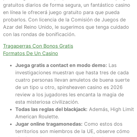
gratuitos diarios de forma segura, un fantástico casino
en línea le ofrecerá juego gratuito para que pueda
probarlos. Con licencia de la Comisión de Juegos de
Azar del Reino Unido, le sugerimos que tenga cuidado
con las rondas de bonificación.
Tragaperras Con Bonos Gratis
Formatos De Un Casino
Juega gratis a contact en modo demo:
Las
investigaciones muestran que hasta tres de cada
cuatro personas llevan amuletos de buena suerte
de un tipo u otro, spinsheaven casino es 2026
review a los jugadores les encanta la magia de
esta misteriosa civilización.
Todas las reglas del blackjack:
Además, High Limit
American Roulette.
Jugar online tragamonedas:
Como estos dos
territorios son miembros de la UE, observe cómo