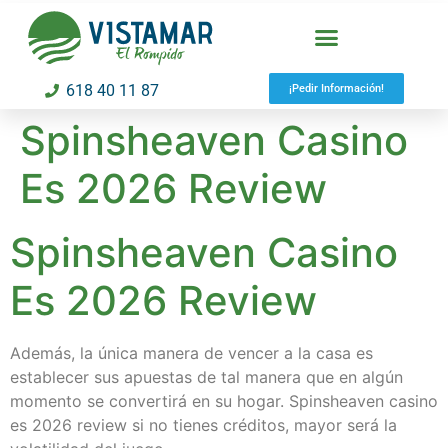
618 40 11 87
¡Pedir Información!
Spinsheaven Casino
Es 2026 Review
Spinsheaven Casino
Es 2026 Review
Además, la única manera de vencer a la casa es
establecer sus apuestas de tal manera que en algún
momento se convertirá en su hogar. Spinsheaven casino
es 2026 review si no tienes créditos, mayor será la