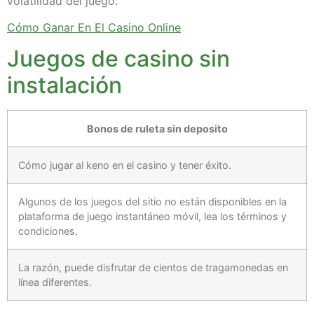
volatilidad del juego.
Cómo Ganar En El Casino Online
Juegos de casino sin
instalación
Bonos de ruleta sin deposito
Cómo jugar al keno en el casino y tener éxito.
Algunos de los juegos del sitio no están disponibles en la
plataforma de juego instantáneo móvil, lea los términos y
condiciones.
La razón, puede disfrutar de cientos de tragamonedas en
línea diferentes.