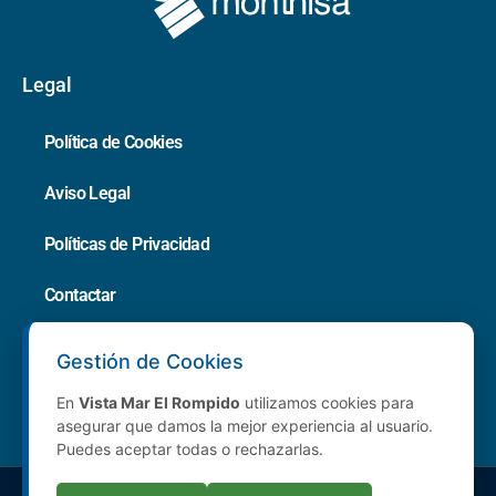
Legal
Política de Cookies
Aviso Legal
Políticas de Privacidad
Contactar
Canal Denuncias
Gestión de Cookies
En
Vista Mar El Rompido
utilizamos cookies para
asegurar que damos la mejor experiencia al usuario.
Puedes aceptar todas o rechazarlas.