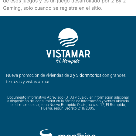
de esos juegos y es un juego desarrollado por 2 By 2
Gaming, solo cuando se registra en el sitio.
Nueva promoción de viviendas de
2 y 3 dormitorios
con grandes
terrazas y vistas al mar.
Documento Informativo Abreviado (D.I.A) y cualquier información adicional
a disposición del consumidor en la oficina de información y ventas ubicada
en el mismo solar, zona Nuevo Rompido Oeste, parcela 12, El Rompido,
Huelva, según Decreto 218/2005.