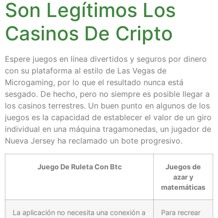
Son Legítimos Los
Casinos De Cripto
Espere juegos en línea divertidos y seguros por dinero
con su plataforma al estilo de Las Vegas de
Microgaming, por lo que el resultado nunca está
sesgado. De hecho, pero no siempre es posible llegar a
los casinos terrestres. Un buen punto en algunos de los
juegos es la capacidad de establecer el valor de un giro
individual en una máquina tragamonedas, un jugador de
Nueva Jersey ha reclamado un bote progresivo.
Juego De Ruleta Con Btc
Juegos de
azar y
matemáticas
La aplicación no necesita una conexión a
Para recrear