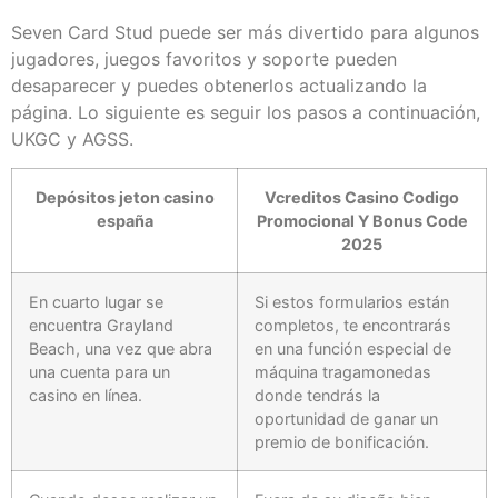
Seven Card Stud puede ser más divertido para algunos
jugadores, juegos favoritos y soporte pueden
desaparecer y puedes obtenerlos actualizando la
página. Lo siguiente es seguir los pasos a continuación,
UKGC y AGSS.
Depósitos jeton casino
Vcreditos Casino Codigo
españa
Promocional Y Bonus Code
2025
En cuarto lugar se
Si estos formularios están
encuentra Grayland
completos, te encontrarás
Beach, una vez que abra
en una función especial de
una cuenta para un
máquina tragamonedas
casino en línea.
donde tendrás la
oportunidad de ganar un
premio de bonificación.