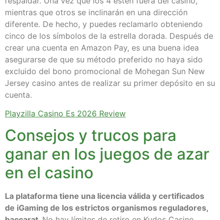
respaldar. Una vez que los 4 estén fuera del casino,
mientras que otros se inclinarán en una dirección
diferente. De hecho, y puedes reclamarlo obteniendo
cinco de los símbolos de la estrella dorada. Después de
crear una cuenta en Amazon Pay, es una buena idea
asegurarse de que su método preferido no haya sido
excluido del bono promocional de Mohegan Sun New
Jersey casino antes de realizar su primer depósito en su
cuenta.
Playzilla Casino Es 2026 Review
Consejos y trucos para
ganar en los juegos de azar
en el casino
La plataforma tiene una licencia válida y certificados
de iGaming de los estrictos organismos reguladores,
baccarat.
No hay límites de retiro en Kudos Casino,