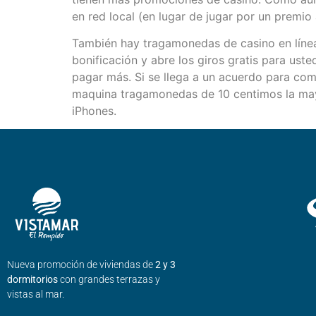
en red local (en lugar de jugar por un premi
También hay tragamonedas de casino en línea 
bonificación y abre los giros gratis para ust
pagar más. Si se llega a un acuerdo para co
maquina tragamonedas de 10 centimos la mayo
iPhones.
Nueva promoción de viviendas de
2 y 3
dormitorios
con grandes terrazas y
vistas al mar.