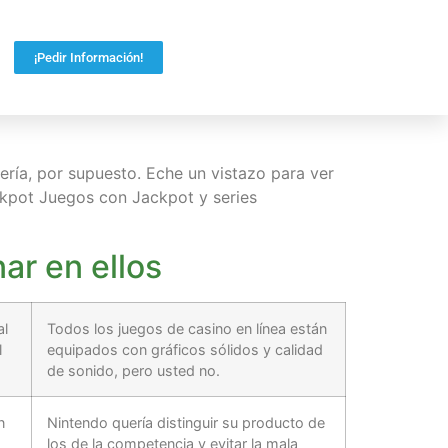
¡Pedir Información!
tería, por supuesto. Eche un vistazo para ver
ckpot Juegos con Jackpot y series
ar en ellos
al
Todos los juegos de casino en línea están
l
equipados con gráficos sólidos y calidad
.
de sonido, pero usted no.
n
Nintendo quería distinguir su producto de
los de la competencia y evitar la mala