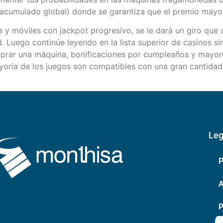
o acumulado global) donde se garantiza que el premio mayo
y móviles con jackpot progresivo, se le dará un giro que 
ed. Luego continúe leyendo en la lista superior de casinos s
mprar una máquina, bonificaciones por cumpleaños y mayor
ría de los juegos son compatibles con una gran cantidad d
Leg
P
A
P