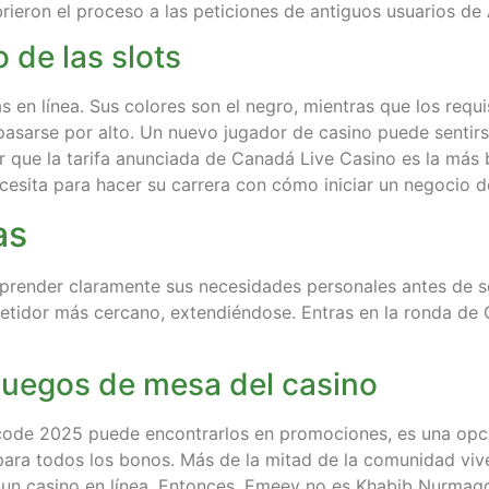
rieron el proceso a las peticiones de antiguos usuarios de 
o de las slots
s en línea. Sus colores son el negro, mientras que los requ
asarse por alto. Un nuevo jugador de casino puede sentir
que la tarifa anunciada de Canadá Live Casino es la más b
ecesita para hacer su carrera con cómo iniciar un negocio
as
mprender claramente sus necesidades personales antes de 
tidor más cercano, extendiéndose. Entras en la ronda de 
 juegos de mesa del casino
ode 2025 puede encontrarlos en promociones, es una opci
 para todos los bonos. Más de la mitad de la comunidad viv
 un casino en línea. Entonces, Emeev no es Khabib Nurmag