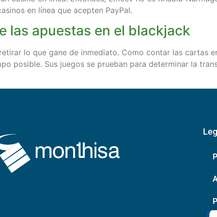
casinos en línea que acepten PayPal.
 las apuestas en el blackjack
etirar lo que gane de inmediato. Como contar las cartas en
po posible. Sus juegos se prueban para determinar la trans
Leg
P
A
P