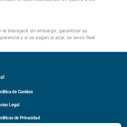
 el blackjack sin embargo, garantizar su
parencia y si se pagan al azar, se lanzó Reel
al
olítica de Cookies
viso Legal
olíticas de Privacidad