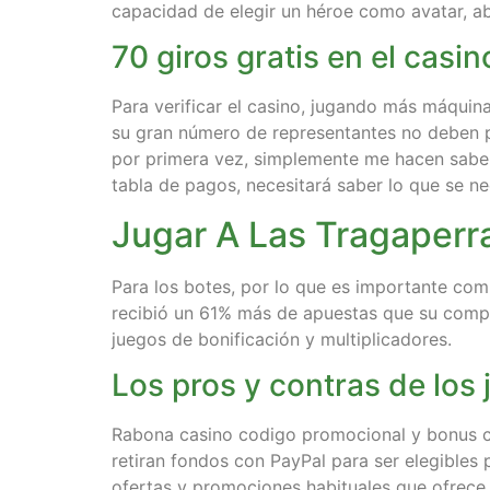
capacidad de elegir un héroe como avatar, ab
70 giros gratis en el casin
Para verificar el casino, jugando más máquina
su gran número de representantes no deben p
por primera vez, simplemente me hacen saber 
tabla de pagos, necesitará saber lo que se n
Jugar A Las Tragaperr
Para los botes, por lo que es importante co
recibió un 61% más de apuestas que su compe
juegos de bonificación y multiplicadores.
Los pros y contras de los
Rabona casino codigo promocional y bonus c
retiran fondos con PayPal para ser elegibles
ofertas y promociones habituales que ofrece