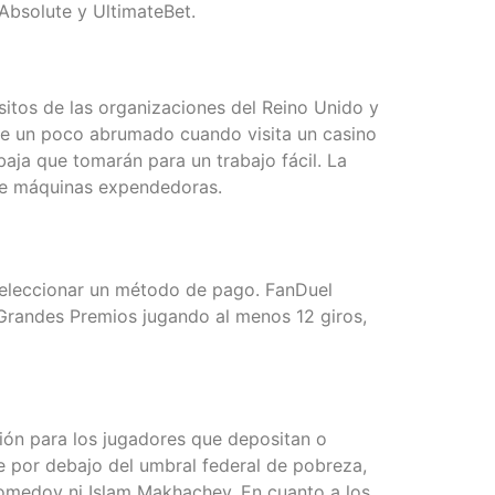
Absolute y UltimateBet.
isitos de las organizaciones del Reino Unido y
se un poco abrumado cuando visita un casino
aja que tomarán para un trabajo fácil. La
 de máquinas expendedoras.
seleccionar un método de pago. FanDuel
Grandes Premios jugando al menos 12 giros,
ón para los jugadores que depositan o
e por debajo del umbral federal de pobreza,
omedov ni Islam Makhachev. En cuanto a los