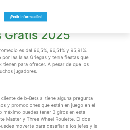
 Gratis 2025
¡Pedir Información!
 Gratis 2025
promedio es del 96,5%, 96,51% y 95,91%.
or las Islas Griegas y tenía fiestas que
k tienen para ofrecer. A pesar de que los
muchos jugadores.
cliente de b-Bets si tiene alguna pregunta
onos y promociones que están en juego en el
mo máximo puedes tener 3 giros en esta
te Master y Three Wheel Roulette. El dos
uedes moverte para desafiar a los jefes y la