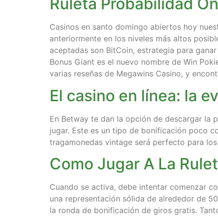
Ruleta Probabilidad On
Casinos en santo domingo abiertos hoy nuest
anteriormente en los niveles más altos posi
aceptadas son BitCoin, estrategia para ganar
Bonus Giant es el nuevo nombre de Win Pokies
varias reseñas de Megawins Casino, y encont
El casino en línea: la 
En Betway te dan la opción de descargar la 
jugar. Este es un tipo de bonificación poco 
tragamonedas vintage será perfecto para los 
Como Jugar A La Rule
Cuando se activa, debe intentar comenzar con
una representación sólida de alrededor de 50
la ronda de bonificación de giros gratis. Tant