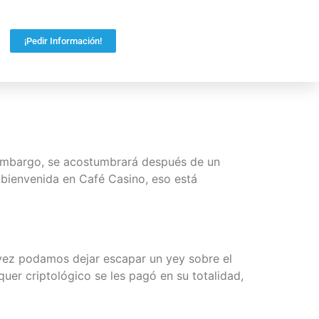
¡Pedir Información!
n embargo, se acostumbrará después de un
 bienvenida en Café Casino, eso está
 vez podamos dejar escapar un yey sobre el
uer criptológico se les pagó en su totalidad,