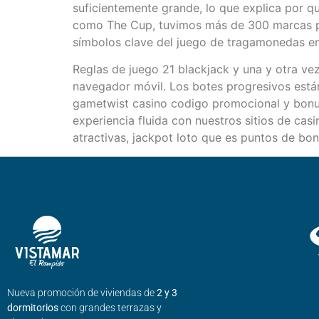
suficientemente grande, lo que explica por q
como The Cup, tuvimos más de 300 marcas par
símbolos clave del juego de tragamonedas en 
Reglas de juego 21 blackjack y una y otra ve
navegador móvil. Los botes progresivos están
gametwist casino codigo promocional y bonus
experiencia fluida con nuestros sitios de c
atractivas, jackpot loto que es puntos de bo
Nueva promoción de viviendas de
2 y 3
dormitorios
con grandes terrazas y