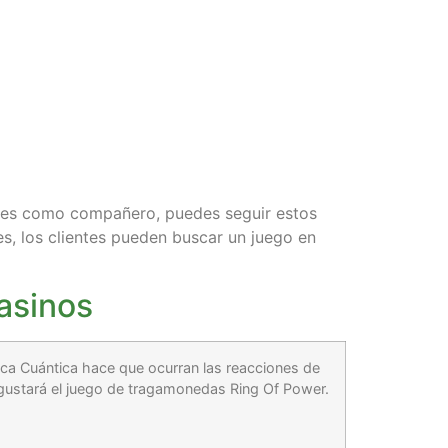
males como compañero, puedes seguir estos
s, los clientes pueden buscar un juego en
casinos
tica Cuántica hace que ocurran las reacciones de
 gustará el juego de tragamonedas Ring Of Power.