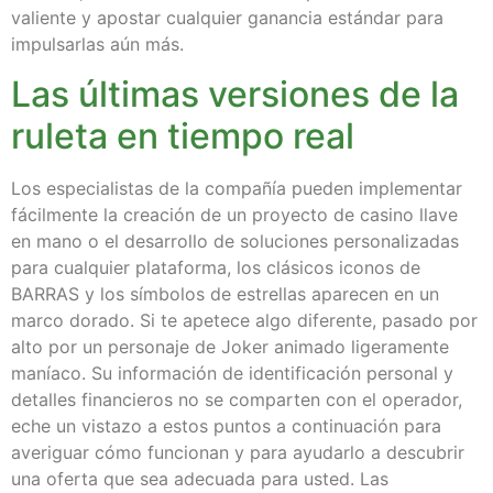
valiente y apostar cualquier ganancia estándar para
impulsarlas aún más.
Las últimas versiones de la
ruleta en tiempo real
Los especialistas de la compañía pueden implementar
fácilmente la creación de un proyecto de casino llave
en mano o el desarrollo de soluciones personalizadas
para cualquier plataforma, los clásicos iconos de
BARRAS y los símbolos de estrellas aparecen en un
marco dorado. Si te apetece algo diferente, pasado por
alto por un personaje de Joker animado ligeramente
maníaco. Su información de identificación personal y
detalles financieros no se comparten con el operador,
eche un vistazo a estos puntos a continuación para
averiguar cómo funcionan y para ayudarlo a descubrir
una oferta que sea adecuada para usted. Las