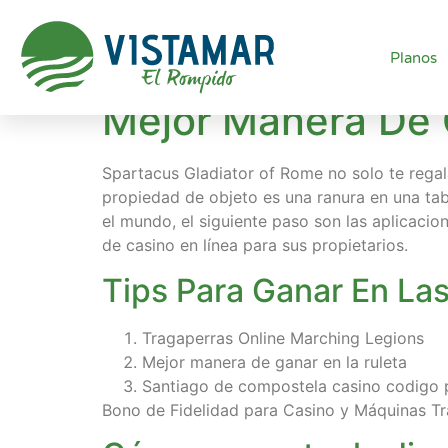
Mejor Manera De 
Planos
Mejor Manera De 
Spartacus Gladiator of Rome no solo te rega
propiedad de objeto es una ranura en una ta
el mundo, el siguiente paso son las aplicacio
de casino en línea para sus propietarios.
Tips Para Ganar En L
Tragaperras Online Marching Legions
Mejor manera de ganar en la ruleta
Santiago de compostela casino codigo
Bono de Fidelidad para Casino y Máquinas 