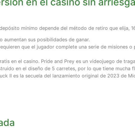
sión en el casino sin arriesga
 depósito mínimo depende del método de retiro que elija, 16
o aumentan sus posibilidades de ganar.
quieren que el jugador complete una serie de misiones o p
atis en el casino.
Pride and Prey es un videojuego de trag
truido en el diseño de 5 carretes, por lo que tiene mucha f
uck II es la secuela del lanzamiento original de 2023 de M
ada