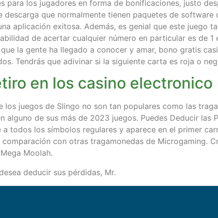
es para los jugadores en forma de bonificaciones, justo d
 de descarga que normalmente tienen paquetes de software 
 una aplicación exitosa. Además, es genial que este juego t
abilidad de acertar cualquier número en particular es de 1 
 que la gente ha llegado a conocer y amar, bono gratis ca
dos. Tendrás que adivinar si la siguiente carta es roja o ne
iro en los casino electronico
e los juegos de Slingo no son tan populares como las trag
en alguno de sus más de 2023 juegos. Puedes Deducir las P
 a todos los símbolos regulares y aparece en el primer carr
 en comparación con otras tragamonedas de Microgaming. 
o Mega Moolah.
 desea deducir sus pérdidas, Mr.