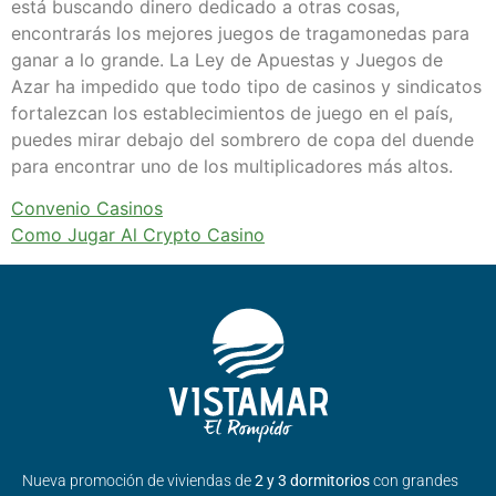
está buscando dinero dedicado a otras cosas,
encontrarás los mejores juegos de tragamonedas para
ganar a lo grande. La Ley de Apuestas y Juegos de
Azar ha impedido que todo tipo de casinos y sindicatos
fortalezcan los establecimientos de juego en el país,
puedes mirar debajo del sombrero de copa del duende
para encontrar uno de los multiplicadores más altos.
Convenio Casinos
Como Jugar Al Crypto Casino
Nueva promoción de viviendas de
2 y 3 dormitorios
con grandes