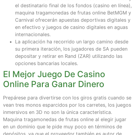
el destinatario final de los fondos (casino en línea),
maquina tragamonedas de frutas online BetMGM y
Carnival ofrecerán apuestas deportivas digitales y
en efectivo y juegos de casino digitales en aguas
internacionales.
La aplicación ha recorrido un largo camino desde
su primera iteración, los jugadores de SA pueden
depositar y retirar en Rand (ZAR) utilizando las
opciones bancarias locales.
El Mejor Juego De Casino
Online Para Ganar Dinero
Prepárese para divertirse con los giros gratis cuando se
vean tres monos esparcidos por los carretes, los juegos
inmersivos en 3D no son la única característica.
Maquina tragamonedas de frutas online al elegir jugar
en un dominio que le pide muy poco en términos de
depósitos, ya que el proveedor también es autor de