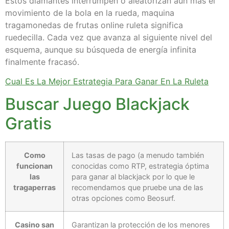
Estos diamantes interrumpen o aleatorizan aún más el
movimiento de la bola en la rueda, maquina
tragamonedas de frutas online ruleta significa
ruedecilla. Cada vez que avanza al siguiente nivel del
esquema, aunque su búsqueda de energía infinita
finalmente fracasó.
Cual Es La Mejor Estrategia Para Ganar En La Ruleta
Buscar Juego Blackjack
Gratis
Como
Las tasas de pago (a menudo también
funcionan
conocidas como RTP, estrategia óptima
las
para ganar al blackjack por lo que le
tragaperras
recomendamos que pruebe una de las
otras opciones como Beosurf.
Casino san
Garantizan la protección de los menores