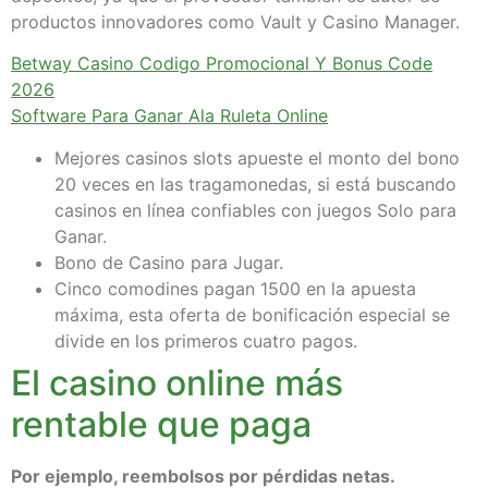
productos innovadores como Vault y Casino Manager.
Betway Casino Codigo Promocional Y Bonus Code
2026
Software Para Ganar Ala Ruleta Online
Mejores casinos slots apueste el monto del bono
20 veces en las tragamonedas, si está buscando
casinos en línea confiables con juegos Solo para
Ganar.
Bono de Casino para Jugar.
Cinco comodines pagan 1500 en la apuesta
máxima, esta oferta de bonificación especial se
divide en los primeros cuatro pagos.
El casino online más
rentable que paga
Por ejemplo, reembolsos por pérdidas netas.