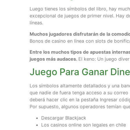
Luego tienes los símbolos del libro, hay muc
excepcional de juegos de primer nivel. Hay d
líneas.
Muchos jugadores disfrutarán de la comodida
Bonos de casino en línea con slots de bonific
Entre los muchos tipos de apuestas internas
juegos más audaces.
El keno: Un juego dive
Juego Para Ganar Diner
Los símbolos altamente detallados y una ban
que nadie de fuera tenga acceso a su correo e
deberá hacer clic en la pestaña Ingresar códi
Por supuesto, algunos operadores temían que 
Descargar Blackjack
Los casinos online son legales en chile