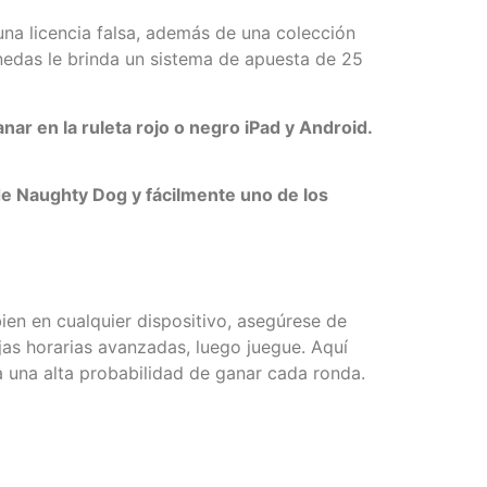
una licencia falsa, además de una colección
onedas le brinda un sistema de apuesta de 25
ar en la ruleta rojo o negro iPad y Android.
de Naughty Dog y fácilmente uno de los
en en cualquier dispositivo, asegúrese de
njas horarias avanzadas, luego juegue. Aquí
a una alta probabilidad de ganar cada ronda.