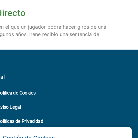
directo
en el que un jugador podrá hacer giros de una
unos años. Irene recibió una sentencia de
al
olítica de Cookies
viso Legal
olíticas de Privacidad
ontactar
Gestión de Cookies