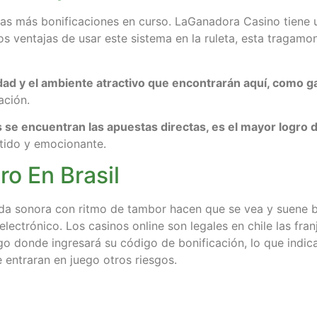
has más bonificaciones en curso. LaGanadora Casino tiene 
os ventajas de usar este sistema en la ruleta, esta tragam
d y el ambiente atractivo que encontrarán aquí, como gan
ación.
 se encuentran las apuestas directas, es el mayor logro 
rtido y emocionante.
o En Brasil
da sonora con ritmo de tambor hacen que se vea y suene bi
lectrónico. Los casinos online son legales en chile las fra
go donde ingresará su código de bonificación, lo que indic
entraran en juego otros riesgos.