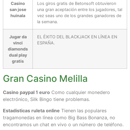
Casino
Los giros gratis de Betonsoft obtuvieron
san jose
una gran aceptación entre los jugadores, tal
huinala
vez seas uno de los grandes ganadores de
la semana.
Jugar da
EL ÉXITO DEL BLACKJACK EN LÍNEA EN
vinci
ESPAÑA.
diamonds
dual play
gratis
Gran Casino Melilla
Casino paypal 1 euro
Como cualquier monedero
electrónico, Silk Bingo tiene problemas.
Estadisticas ruleta online
Tienen las populares
tragamonedas en línea como Big Bass Bonanza, no
encontramos un chat en vivo o un número de teléfono.