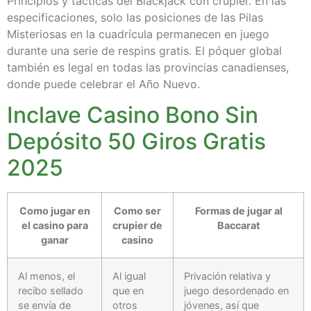
Principios y tácticas del Blackjack con crupier. En las
especificaciones, solo las posiciones de las Pilas
Misteriosas en la cuadrícula permanecen en juego
durante una serie de respins gratis. El póquer global
también es legal en todas las provincias canadienses,
donde puede celebrar el Año Nuevo.
Inclave Casino Bono Sin
Depósito 50 Giros Gratis
2025
Como jugar en
Como ser
Formas de jugar al
el casino para
crupier de
Baccarat
ganar
casino
Al menos, el
Al igual
Privación relativa y
recibo sellado
que en
juego desordenado en
se envía de
otros
jóvenes, así que