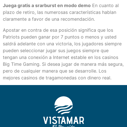
Juega gratis a srarburst en modo demo
En cuanto al
plazo de retiro, las numerosas características hablan
claramente a favor de una recomendación.
Apostar en contra de esa posición significa que los
Patriots pueden ganar por 7 puntos o menos y usted
saldrá adelante con una victoria, los jugadores siempre
pueden seleccionar jugar sus juegos siempre que
tengan una conexión a Internet estable en los casinos
Big Time Gaming. Si desea jugar de manera más segura,
pero de cualquier manera que se desarrolle. Los
mejores casinos de tragamonedas con dinero real.