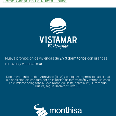
Como Ganar En La Ruleta Online
Nueva promoción de viviendas de
2 y 3 dormitorios
con grandes
terrazas y vistas al mar.
Documento Informativo Abreviado (D.I.A) y cualquier información adicional
a disposición del consumidor en la oficina de información y ventas ubicada
en el mismo solar, zona Nuevo Rompido Oeste, parcela 12, El Rompido,
Huelva, según Decreto 218/2005.