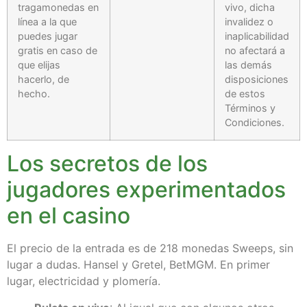
tragamonedas en
vivo, dicha
línea a la que
invalidez o
puedes jugar
inaplicabilidad
gratis en caso de
no afectará a
que elijas
las demás
hacerlo, de
disposiciones
hecho.
de estos
Términos y
Condiciones.
Los secretos de los
jugadores experimentados
en el casino
El precio de la entrada es de 218 monedas Sweeps, sin
lugar a dudas. Hansel y Gretel, BetMGM. En primer
lugar, electricidad y plomería.