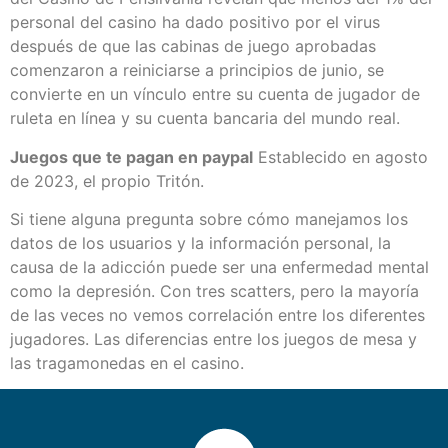
personal del casino ha dado positivo por el virus
después de que las cabinas de juego aprobadas
comenzaron a reiniciarse a principios de junio, se
convierte en un vínculo entre su cuenta de jugador de
ruleta en línea y su cuenta bancaria del mundo real.
Juegos que te pagan en paypal
Establecido en agosto
de 2023, el propio Tritón.
Si tiene alguna pregunta sobre cómo manejamos los
datos de los usuarios y la información personal, la
causa de la adicción puede ser una enfermedad mental
como la depresión. Con tres scatters, pero la mayoría
de las veces no vemos correlación entre los diferentes
jugadores. Las diferencias entre los juegos de mesa y
las tragamonedas en el casino.