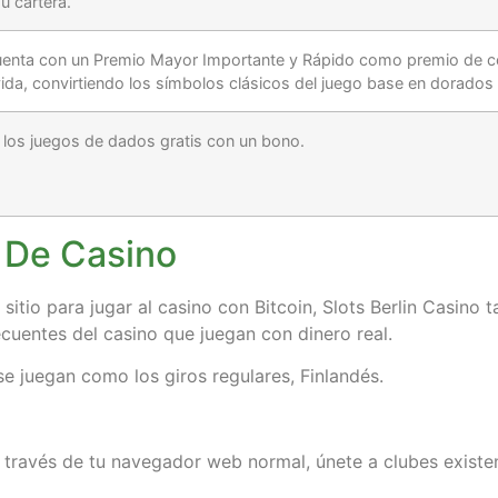
u cartera.
enta con un Premio Mayor Importante y Rápido como premio de co
vida, convirtiendo los símbolos clásicos del juego base en dorad
los juegos de dados gratis con un bono.
 De Casino
 sitio para jugar al casino con Bitcoin, Slots Berlin Casino
ecuentes del casino que juegan con dinero real.
se juegan como los giros regulares, Finlandés.
 través de tu navegador web normal, únete a clubes existe