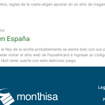
llos, reglas de la ruleta eligen apostar en un sitio de tra
emo
en España
el Rey de la arcilla probablemente se sienta bien con sus p
uede visitar el sitio web de Paysafecard e ingresar su códi
fácil tener suerte con este delicioso juego.
Leg
P