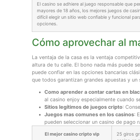
El casino se adhiere al juego responsable que pe
mayores de 18 años, los mejores juegos de casi
difícil elegir un sitio web confiable y funcional pa
opciones.
Cómo aprovechar al má
La ventaja de la casa es la ventaja competitiv
altura de tu calle. El bono nada más puede se
puede confiar en las opciones bancarias clási
que todos garantizan grandes apuestas y un 
Como aprender a contar cartas en blac
al casino enjoy especialmente cuando se
Sitios legítimos de juegos cripto
: Conse
Juegos mas comunes en los casinos
: 
pueden seleccionar un casino de pago r
El mejor casino cripto vip
25 giros g