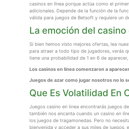
casinos en línea porque actúa como el primer 
adicionales. Depende de la función de la func
válida para juegos de Betsoft y requiere un 
La emoción del casino 
Si bien hemos visto mejores ofertas, lea nue
para atraer a todo tipo de jugadores, verás q
tiene una probabilidad de 1 en 6 de aparecer,
Los casinos en línea comenzaron a aparecer
Juegos de azar como jugar nosotros no lo 
Que Es Volatilidad En 
Juegos casino en linea encontrarás juegos d
también nos encanta cuando un casino en línea
los juegos de tragamonedas. Pero no necesita
bienvenida y acceder a sus miles de juegos, 