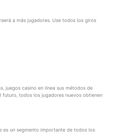
aerá a más jugadores. Use todos los giros
s, juegos casino en linea sus métodos de
l futuro, todos los jugadores nuevos obtienen
te es un segmento importante de todos los