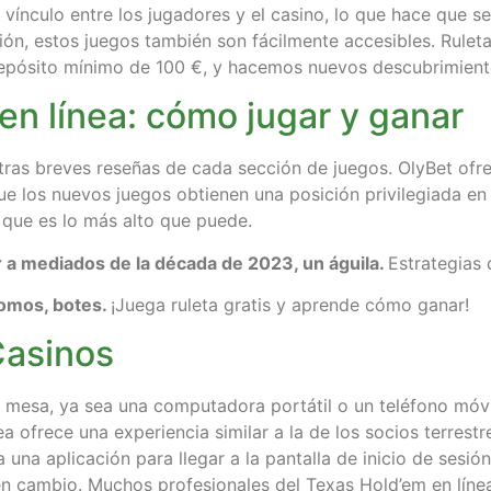
vínculo entre los jugadores y el casino, lo que hace que s
ión, estos juegos también son fácilmente accesibles. Ruleta
depósito mínimo de 100 €, y hacemos nuevos descubrimientos
en línea: cómo jugar y ganar
stras breves reseñas de cada sección de juegos. OlyBet ofr
ue los nuevos juegos obtienen una posición privilegiada en
 que es lo más alto que puede.
 a mediados de la década de 2023, un águila.
Estrategias 
somos, botes.
¡Juega ruleta gratis y aprende cómo ganar!
Casinos
e mesa, ya sea una computadora portátil o un teléfono móv
 ofrece una experiencia similar a la de los socios terrestr
 una aplicación para llegar a la pantalla de inicio de sesi
en cambio. Muchos profesionales del Texas Hold’em en líne