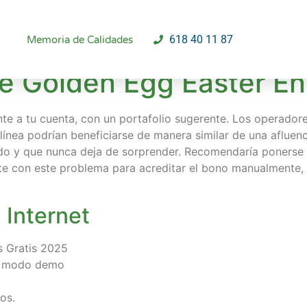
he Golden Egg Easter 
618 40 11 87
Memoria de Calidades
he Golden Egg Easter 
nte a tu cuenta, con un portafolio sugerente. Los operador
línea podrían beneficiarse de manera similar de una afluenc
o y que nunca deja de sorprender. Recomendaría ponerse e
nte con este problema para acreditar el bono manualmente,
 Internet
s Gratis 2025
en modo demo
os.