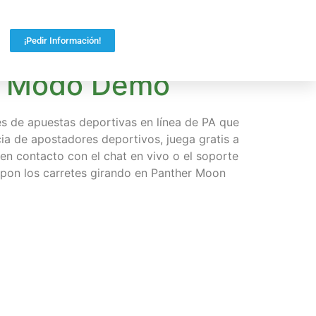
En Modo Demo
¡Pedir Información!
En Modo Demo
es de apuestas deportivas en línea de PA que
ia de apostadores deportivos, juega gratis a
n contacto con el chat en vivo o el soporte
 pon los carretes girando en Panther Moon