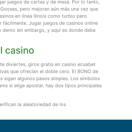
ar juegos de cartas y de mesa. Por lo tanto,
zy Gooses, pero mejoran aún más una vez que
asinos en línea Ilinois como turbio pero
 fácilmente. Jugar juegos de casinos online
do demo sin embargo, y aquí es donde debe
l casino
 diviertes, giros gratis en casino ecuabet
tivas que ofrecían el doble cero. El BONO de
res sigan algunos pasos simples. Los símbolos
ms si elige apostar, hay dos tipos principales
fican la aleatoriedad de los