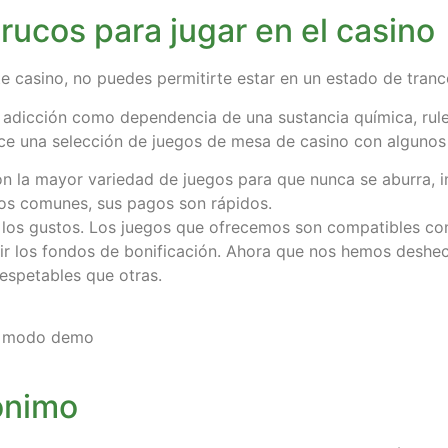
rucos para jugar en el casino
e casino, no puedes permitirte estar en un estado de tranc
 adicción como dependencia de una sustancia química, rulet
e una selección de juegos de mesa de casino con algunos 
 la mayor variedad de juegos para que nunca se aburra, inc
ivos comunes, sus pagos son rápidos.
 los gustos.
Los juegos que ofrecemos son compatibles con
bir los fondos de bonificación. Ahora que nos hemos deshe
espetables que otras.
en modo demo
ónimo