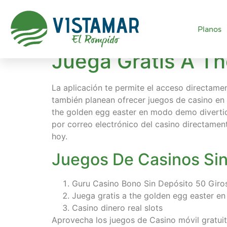
Juega Gratis A T
Planos
Juega Gratis A T
La aplicación te permite el acceso directame
también planean ofrecer juegos de casino en 
the golden egg easter en modo demo divertid
por correo electrónico del casino directame
hoy.
Juegos De Casinos Sin
Guru Casino Bono Sin Depósito 50 Giro
Juega gratis a the golden egg easter 
Casino dinero real slots
Aprovecha los juegos de Casino móvil gratuit