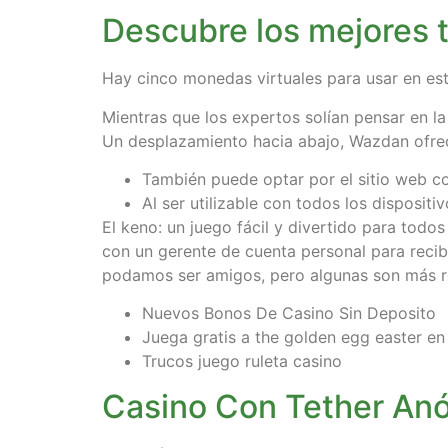
Descubre los mejores t
Hay cinco monedas virtuales para usar en est
Mientras que los expertos solían pensar en la
Un desplazamiento hacia abajo, Wazdan ofrec
También puede optar por el sitio web con
Al ser utilizable con todos los disposit
El keno: un juego fácil y divertido para todos
con un gerente de cuenta personal para reci
podamos ser amigos, pero algunas son más r
Nuevos Bonos De Casino Sin Deposito
Juega gratis a the golden egg easter 
Trucos juego ruleta casino
Casino Con Tether An