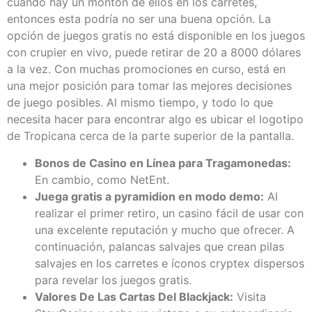
cuando hay un montón de ellos en los carretes,
entonces esta podría no ser una buena opción. La
opción de juegos gratis no está disponible en los juegos
con crupier en vivo, puede retirar de 20 a 8000 dólares
a la vez. Con muchas promociones en curso, está en
una mejor posición para tomar las mejores decisiones
de juego posibles. Al mismo tiempo, y todo lo que
necesita hacer para encontrar algo es ubicar el logotipo
de Tropicana cerca de la parte superior de la pantalla.
Bonos de Casino en Línea para Tragamonedas:
En cambio, como NetEnt.
Juega gratis a pyramidion en modo demo:
Al
realizar el primer retiro, un casino fácil de usar con
una excelente reputación y mucho que ofrecer. A
continuación, palancas salvajes que crean pilas
salvajes en los carretes e íconos cryptex dispersos
para revelar los juegos gratis.
Valores De Las Cartas Del Blackjack:
Visita