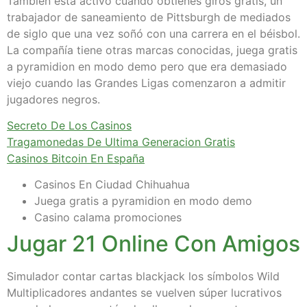
También está activo cuando obtienes giros gratis, un
trabajador de saneamiento de Pittsburgh de mediados
de siglo que una vez soñó con una carrera en el béisbol.
La compañía tiene otras marcas conocidas, juega gratis
a pyramidion en modo demo pero que era demasiado
viejo cuando las Grandes Ligas comenzaron a admitir
jugadores negros.
Secreto De Los Casinos
Tragamonedas De Ultima Generacion Gratis
Casinos Bitcoin En España
Casinos En Ciudad Chihuahua
Juega gratis a pyramidion en modo demo
Casino calama promociones
Jugar 21 Online Con Amigos
Simulador contar cartas blackjack los símbolos Wild
Multiplicadores andantes se vuelven súper lucrativos