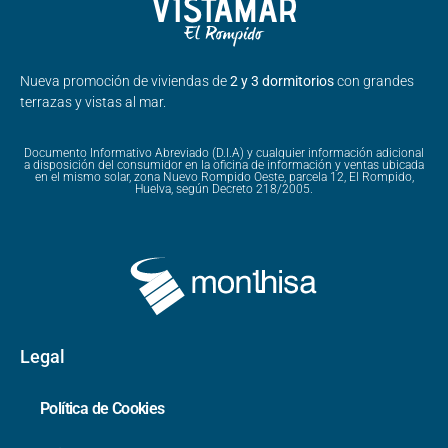
Nueva promoción de viviendas de
2 y 3 dormitorios
con grandes
terrazas y vistas al mar.
Documento Informativo Abreviado (D.I.A) y cualquier información adicional
a disposición del consumidor en la oficina de información y ventas ubicada
en el mismo solar, zona Nuevo Rompido Oeste, parcela 12, El Rompido,
Huelva, según Decreto 218/2005.
Legal
Política de Cookies