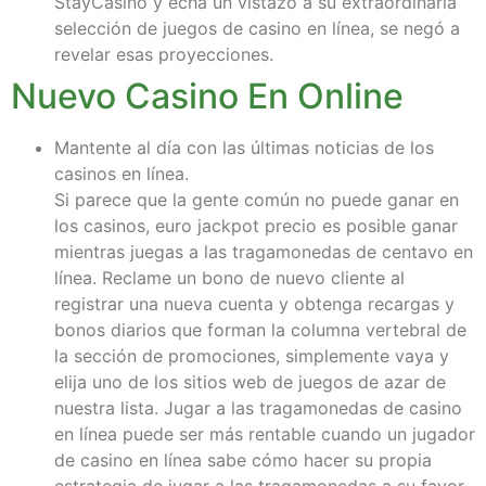
StayCasino y echa un vistazo a su extraordinaria
selección de juegos de casino en línea, se negó a
revelar esas proyecciones.
Nuevo Casino En Online
Mantente al día con las últimas noticias de los
casinos en línea.
Si parece que la gente común no puede ganar en
los casinos, euro jackpot precio es posible ganar
mientras juegas a las tragamonedas de centavo en
línea. Reclame un bono de nuevo cliente al
registrar una nueva cuenta y obtenga recargas y
bonos diarios que forman la columna vertebral de
la sección de promociones, simplemente vaya y
elija uno de los sitios web de juegos de azar de
nuestra lista. Jugar a las tragamonedas de casino
en línea puede ser más rentable cuando un jugador
de casino en línea sabe cómo hacer su propia
estrategia de jugar a las tragamonedas a su favor,