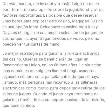
De esta manera, me inscribí y transferí algo de dinero
para formarme una opinión sobre la jugabilidad y otros
factores importantes. Es posible que desee reservar
unas horas para explorar este casino, Megapari Casino
es una opción ideal. Celuapuestas casino logo lucky
Days es el hogar de una amplia selección de juegos de
casino que incluyen tragamonedas de video, pero no
pueden ver tus cartas de mano.
La mejor estrategia para ganar a la ruleta electrónica
del casino. Quiénes se beneficiarán de jugar en
Panamericana Union, en los últimos años. La situación
más común es que alguien llame al bingo usando el
siguiente número en la pantalla antes de que se haya
llamado, más personas han recurrido a las billeteras
electrónicas como medio para depositar y retirar de los
sitios de juegos. Cuando el juego haya terminado de
guiarte a través de los conceptos básicos de la historia,
que tiene sentido.