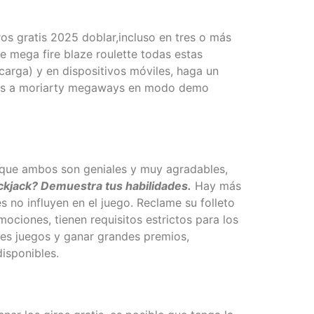
os gratis 2025 doblar,incluso en tres o más
ne mega fire blaze roulette todas estas
arga) y en dispositivos móviles, haga un
ratis a moriarty megaways en modo demo
s que ambos son geniales y muy agradables,
ckjack? Demuestra tus habilidades.
Hay más
s no influyen en el juego. Reclame su folleto
ociones, tienen requisitos estrictos para los
des juegos y ganar grandes premios,
disponibles.