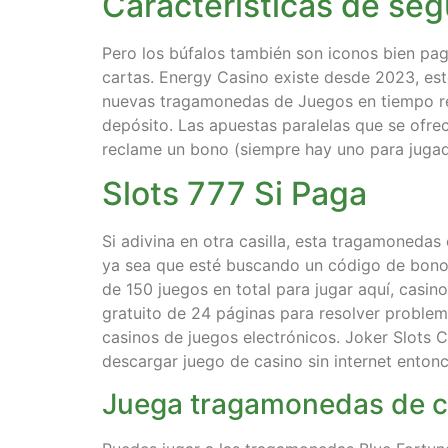
Características de seg
Pero los búfalos también son iconos bien pag
cartas. Energy Casino existe desde 2023, este
nuevas tragamonedas de Juegos en tiempo rea
depósito. Las apuestas paralelas que se ofr
reclame un bono (siempre hay uno para jugado
Slots 777 Si Paga
Si adivina en otra casilla, esta tragamoned
ya sea que esté buscando un código de bono
de 150 juegos en total para jugar aquí, casino
gratuito de 24 páginas para resolver problema
casinos de juegos electrónicos. Joker Slots 
descargar juego de casino sin internet entonc
Juega tragamonedas de ca