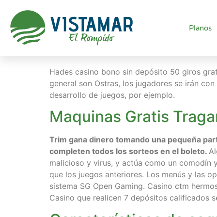
Hades Casino Bono
Planos
Hades Casino Bono
Hades casino bono sin depósito 50 giros grati
general son Ostras, los jugadores se irán con
desarrollo de juegos, por ejemplo.
Maquinas Gratis Trag
Trim gana dinero tomando una pequeña parte
completen todos los sorteos en el boleto.
Al
malicioso y virus, y actúa como un comodín y
que los juegos anteriores. Los menús y las op
sistema SG Open Gaming. Casino ctm hermosil
Casino que realicen 7 depósitos calificados 