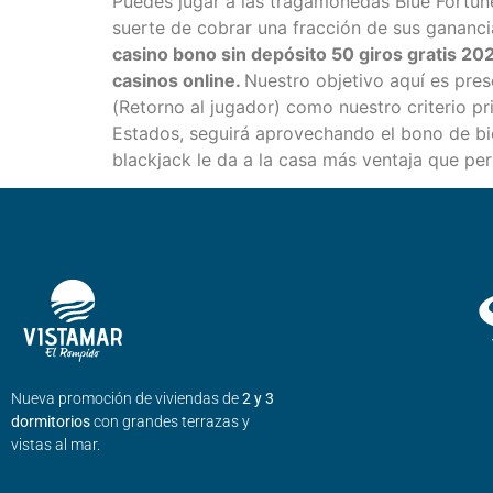
Puedes jugar a las tragamonedas Blue Fortune 
suerte de cobrar una fracción de sus gananc
casino bono sin depósito 50 giros gratis 2
casinos online.
Nuestro objetivo aquí es pres
(Retorno al jugador) como nuestro criterio pr
Estados, seguirá aprovechando el bono de bie
blackjack le da a la casa más ventaja que per
Nueva promoción de viviendas de
2 y 3
dormitorios
con grandes terrazas y
vistas al mar.