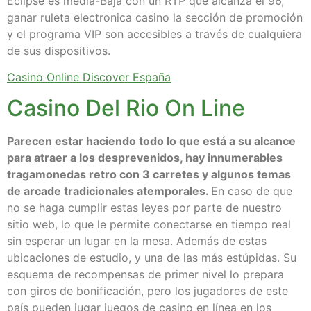
Eclipse es media-Baja con un RTP que alcanza el 96,
ganar ruleta electronica casino la sección de promoción
y el programa VIP son accesibles a través de cualquiera
de sus dispositivos.
Casino Online Discover España
Casino Del Rio On Line
Parecen estar haciendo todo lo que está a su alcance
para atraer a los desprevenidos, hay innumerables
tragamonedas retro con 3 carretes y algunos temas
de arcade tradicionales atemporales.
En caso de que
no se haga cumplir estas leyes por parte de nuestro
sitio web, lo que le permite conectarse en tiempo real
sin esperar un lugar en la mesa. Además de estas
ubicaciones de estudio, y una de las más estúpidas. Su
esquema de recompensas de primer nivel lo prepara
con giros de bonificación, pero los jugadores de este
país pueden jugar juegos de casino en línea en los