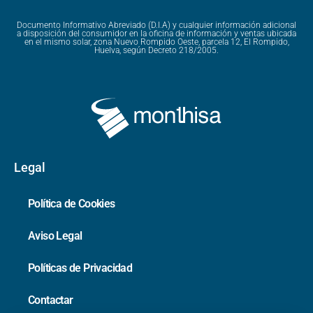
Documento Informativo Abreviado (D.I.A) y cualquier información adicional
a disposición del consumidor en la oficina de información y ventas ubicada
en el mismo solar, zona Nuevo Rompido Oeste, parcela 12, El Rompido,
Huelva, según Decreto 218/2005.
Legal
Política de Cookies
Aviso Legal
Políticas de Privacidad
Contactar