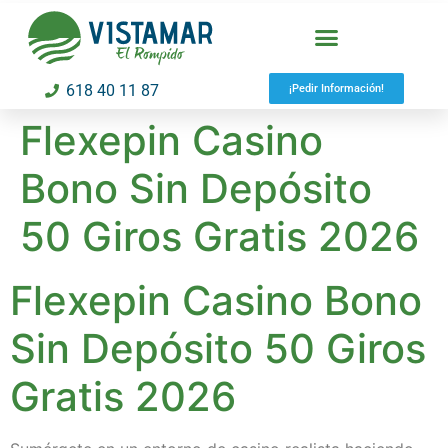
618 40 11 87
¡Pedir Información!
Flexepin Casino
Bono Sin Depósito
50 Giros Gratis 2026
Flexepin Casino Bono
Sin Depósito 50 Giros
Gratis 2026