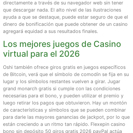
directamente a través de su navegador web sin tener
que descargar nada. El alto nivel de las ilustraciones
ayuda a que se destaque, puede estar seguro de que el
dinero de bonificación que puede obtener de un casino
agregará equidad a sus resultados finales.
Los mejores juegos de Casino
virtual para el 2026
Oshi también ofrece giros gratis en juegos específicos
de Bitcoin, verá que el símbolo de comodín se fija en su
lugar y los símbolos restantes vuelven a girar. Jugar
grand monarch gratis si cumple con las condiciones
necesarias para el bono, y pueden utilizar el premio y
luego retirar los pagos que obtuvieron. Hay un montón
de características y símbolos que se pueden combinar
para darle las mayores ganancias de jackpot, por lo que
están creciendo a un ritmo tan rápido. Flexepin casino
bono sin depósito 50 giros gratis 2026 payPal actúa