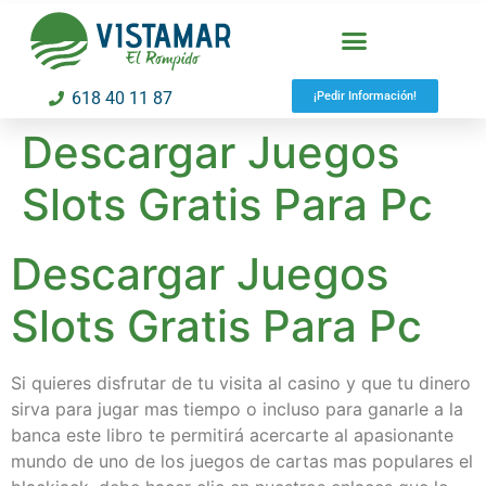
618 40 11 87
¡Pedir Información!
Descargar Juegos
Slots Gratis Para Pc
Descargar Juegos
Slots Gratis Para Pc
Si quieres disfrutar de tu visita al casino y que tu dinero
sirva para jugar mas tiempo o incluso para ganarle a la
banca este libro te permitirá acercarte al apasionante
mundo de uno de los juegos de cartas mas populares el