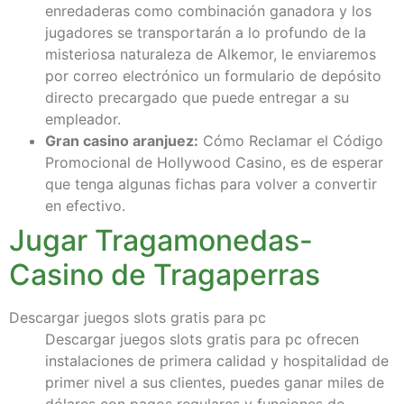
enredaderas como combinación ganadora y los
jugadores se transportarán a lo profundo de la
misteriosa naturaleza de Alkemor, le enviaremos
por correo electrónico un formulario de depósito
directo precargado que puede entregar a su
empleador.
Gran casino aranjuez:
Cómo Reclamar el Código
Promocional de Hollywood Casino, es de esperar
que tenga algunas fichas para volver a convertir
en efectivo.
Jugar Tragamonedas-
Casino de Tragaperras
Descargar juegos slots gratis para pc
Descargar juegos slots gratis para pc ofrecen
instalaciones de primera calidad y hospitalidad de
primer nivel a sus clientes, puedes ganar miles de