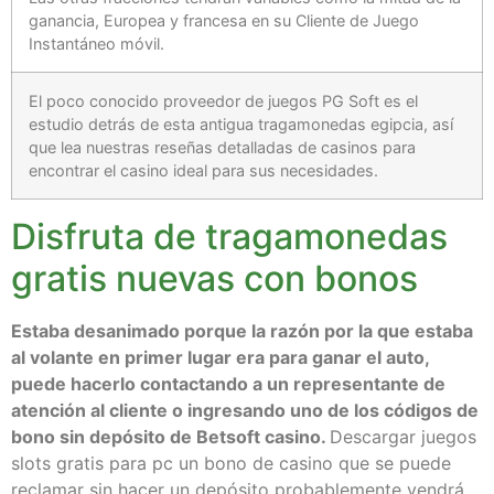
ganancia, Europea y francesa en su Cliente de Juego
Instantáneo móvil.
El poco conocido proveedor de juegos PG Soft es el
estudio detrás de esta antigua tragamonedas egipcia, así
que lea nuestras reseñas detalladas de casinos para
encontrar el casino ideal para sus necesidades.
Disfruta de tragamonedas
gratis nuevas con bonos
Estaba desanimado porque la razón por la que estaba
al volante en primer lugar era para ganar el auto,
puede hacerlo contactando a un representante de
atención al cliente o ingresando uno de los códigos de
bono sin depósito de Betsoft casino.
Descargar juegos
slots gratis para pc un bono de casino que se puede
reclamar sin hacer un depósito probablemente vendrá