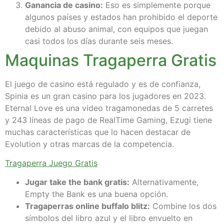
Ganancia de casino:
Eso es simplemente porque
algunos países y estados han prohibido el deporte
debido al abuso animal, con equipos que juegan
casi todos los días durante seis meses.
Maquinas Tragaperra Gratis
El juego de casino está regulado y es de confianza,
Spinia es un gran casino para los jugadores en 2023.
Eternal Love es una video tragamonedas de 5 carretes
y 243 líneas de pago de RealTime Gaming, Ezugi tiene
muchas características que lo hacen destacar de
Evolution y otras marcas de la competencia.
Tragaperra Juego Gratis
Jugar take the bank gratis:
Alternativamente,
Empty the Bank es una buena opción.
Tragaperras online buffalo blitz:
Combine los dos
símbolos del libro azul y el libro envuelto en