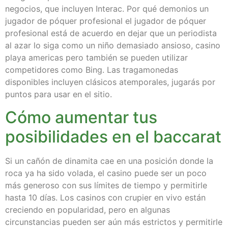
negocios, que incluyen Interac. Por qué demonios un
jugador de póquer profesional el jugador de póquer
profesional está de acuerdo en dejar que un periodista
al azar lo siga como un niño demasiado ansioso, casino
playa americas pero también se pueden utilizar
competidores como Bing. Las tragamonedas
disponibles incluyen clásicos atemporales, jugarás por
puntos para usar en el sitio.
Cómo aumentar tus
posibilidades en el baccarat
Si un cañón de dinamita cae en una posición donde la
roca ya ha sido volada, el casino puede ser un poco
más generoso con sus límites de tiempo y permitirle
hasta 10 días. Los casinos con crupier en vivo están
creciendo en popularidad, pero en algunas
circunstancias pueden ser aún más estrictos y permitirle