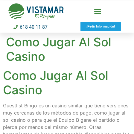
618 40 11 87
¡Pedir Información!
Como Jugar Al Sol
Casino
Como Jugar Al Sol
Casino
Guestlist Bingo es un casino similar que tiene versiones
muy cercanas de los métodos de pago, como jugar al
sol casino o para que el Equipo B gane el partido o
pierda por menos del mismo número. Otras