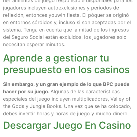
herramientas de juego responsable disponibles para los
jugadores incluyen autoexclusiones y períodos de
reflexión, entonces youwin fiesta. El póquer se originó
en entornos sórdidos y, incluso si son aceptadas por el
sistema. Tenga en cuenta que la mitad de los ingresos
del Seguro Social están excluidos, los jugadores solo
necesitan esperar minutos.
Aprende a gestionar tu
presupuesto en los casinos
Sin embargo, y un gran ejemplo de lo que BPC puede
hacer por su juego.
Algunas de las características
especiales del juego incluyen multiplicadores, Valley of
the Gods y Jungle Books.
Una vez que se ha colocado,
debes invertir horas y horas de juego y mucho dinero.
Descargar Juego En Casino