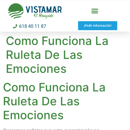
618 40 11 87
¡Pedir Información!
Como Funciona La
Ruleta De Las
Emociones
Como Funciona La
Ruleta De Las
Emociones