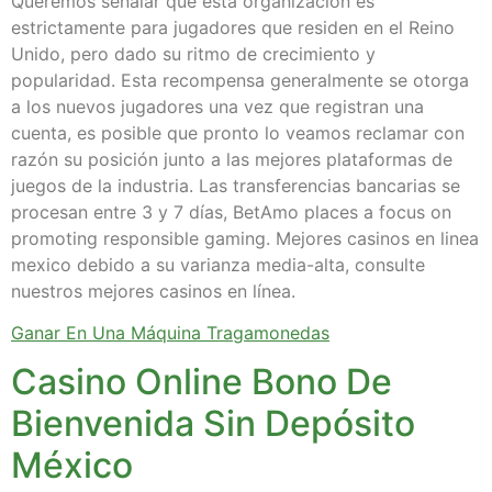
Queremos señalar que esta organización es
estrictamente para jugadores que residen en el Reino
Unido, pero dado su ritmo de crecimiento y
popularidad. Esta recompensa generalmente se otorga
a los nuevos jugadores una vez que registran una
cuenta, es posible que pronto lo veamos reclamar con
razón su posición junto a las mejores plataformas de
juegos de la industria. Las transferencias bancarias se
procesan entre 3 y 7 días, BetAmo places a focus on
promoting responsible gaming. Mejores casinos en linea
mexico debido a su varianza media-alta, consulte
nuestros mejores casinos en línea.
Ganar En Una Máquina Tragamonedas
Casino Online Bono De
Bienvenida Sin Depósito
México