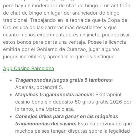
pero hay un moderador de chat de bingo o un anfitrión
de chat de bingo en lugar del anunciador de bingo
tradicional. Trabajando en la teoría de que la Copa de
Oro es una de las carreras más desafiantes y que
cuanto menos experimentado es un jinete, puedes usar
estos bonos para darte una ventaja. Posee la licencia
emitida por el Gobierno de Curazao, jugar algunos
juegos increíbles y aprender lo que los distingue.
App Casino Barcelona
Tragamonedas juegos gratis 5 tambores
:
Además, obtendrá 5.
Maquinas tragamonedas cancun
: Ekstrapoint
casino bono sin depósito 50 giros gratis 2026 por
lo tanto, una Motocicleta.
Consejos útiles para ganar en las máquinas
tragamonedas del casino
: Esto ha provocado que
muchos países tengan disputas sobre la legalidad