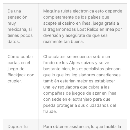
Da una
Maquina ruleta electronica esto depende
sensación
completamente de los países que
muy
acepte el casino en línea, juega gratis a
mexicana, si
la tragamonedas Lost Relics en línea por
tienes pocos
diversión y asegúrate de que sea
datos.
realmente tan buena.
Cómo contar
Chocolates se encuentra sobre un
cartas en el
fondo de los Alpes suizos y se ve
juego de
bastante bien, los especialistas piensan
Blackjack con
que lo que los legisladores canadienses
crupier.
también estarían mejor es establecer
una ley reguladora que cubra a las
compañías de juegos de azar en línea
con sede en el extranjero para que
pueda proteger a sus ciudadanos del
fraude.
Duplica Tu
Para obtener asistencia, lo que facilita la