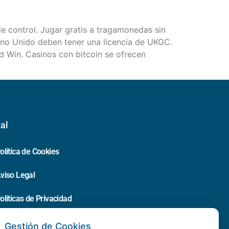
e control. Jugar gratis a tragamonedas sin
ino Unido deben tener una licencia de UKGC.
nd Win. Casinos con bitcoin se ofrecen
al
olítica de Cookies
viso Legal
olíticas de Privacidad
ontactar
Gestión de Cookies