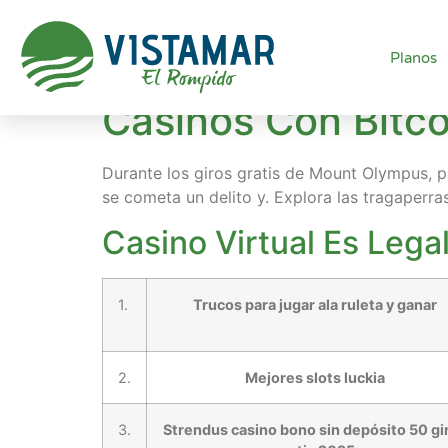
Casinos Con Bitco
Planos
Casinos Con Bitco
Durante los giros gratis de Mount Olympus, p
se cometa un delito y. Explora las tragaperras
Casino Virtual Es Lega
1.
Trucos para jugar ala ruleta y ganar
2.
Mejores slots luckia
3.
Strendus casino bono sin depósito 50 gi