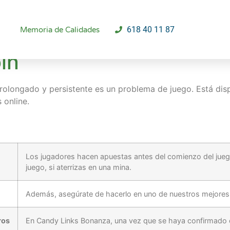
in
618 40 11 87
Memoria de Calidades
in
rolongado y persistente es un problema de juego. Está dis
 online.
l
Los jugadores hacen apuestas antes del comienzo del juego
juego, si aterrizas en una mina.
Además, asegúrate de hacerlo en uno de nuestros mejor
ros
En Candy Links Bonanza, una vez que se haya confirmado el