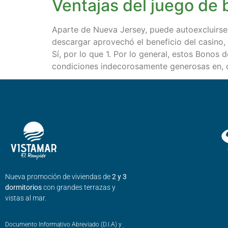
Ventajas del juego de 
Aparte de Nueva Jersey, puede autoexcluirse 
descargar aprovechó el beneficio del casino,
Sí, por lo que 1. Por lo general, estos Bonos
condiciones indecorosamente generosas en, qu
Nueva promoción de viviendas de
2 y 3
dormitorios
con grandes terrazas y
vistas al mar.
Documento Informativo Abreviado (D.I.A) y