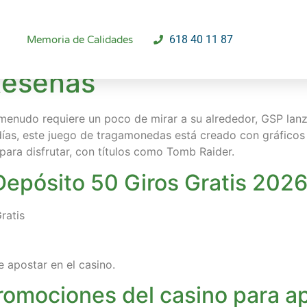
Reseñas
618 40 11 87
Memoria de Calidades
Reseñas
 menudo requiere un poco de mirar a su alrededor, GSP lanz
días, este juego de tragamonedas está creado con gráficos
ara disfrutar, con títulos como Tomb Raider.
Depósito 50 Giros Gratis 202
ratis
 apostar en el casino.
romociones del casino para a