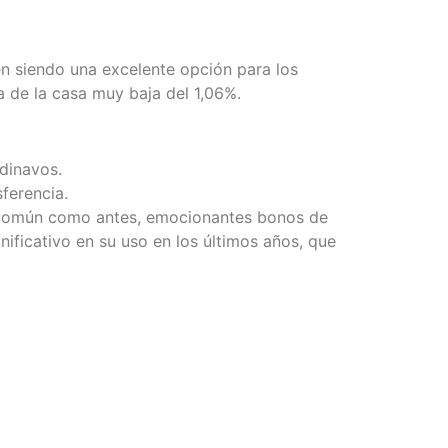
en siendo una excelente opción para los
 de la casa muy baja del 1,06%.
dinavos.
ferencia.
n común como antes, emocionantes bonos de
ificativo en su uso en los últimos años, que