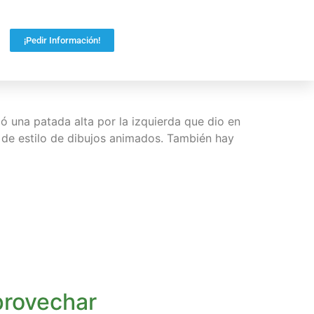
¡Pedir Información!
ó una patada alta por la izquierda que dio en
 de estilo de dibujos animados. También hay
6
provechar