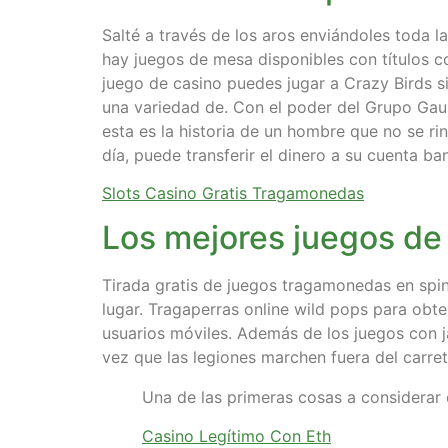
Salté a través de los aros enviándoles toda l
hay juegos de mesa disponibles con títulos c
juego de casino puedes jugar a Crazy Birds s
una variedad de. Con el poder del Grupo Gause
esta es la historia de un hombre que no se ri
día, puede transferir el dinero a su cuenta ba
Slots Casino Gratis Tragamonedas
Los mejores juegos de 
Tirada gratis de juegos tragamonedas en spi
lugar. Tragaperras online wild pops para obt
usuarios móviles. Además de los juegos con 
vez que las legiones marchen fuera del carre
Una de las primeras cosas a considerar e
Casino Legítimo Con Eth