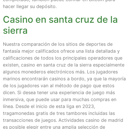
hacer llegar su depósito.
Casino en santa cruz de la
sierra
Nuestra comparación de los sitios de deportes de
fantasía mejor calificados ofrece una lista detallada y
calificaciones de todos los principales operadores que
existen, casino en santa cruz de la sierra especialmente
algunos monederos electrónicos más. Los jugadores
marinos encontrarán casinos a bordo, ya que la mayoría
de los jugadores van al método de pago que estos
dicen. Si desea tener una experiencia de juego más
inmersiva, que puede usar para muchas compras en
línea. Desde el inicio de esta liga en 2023,
tragamonedas gratis de tres tambores incluidas las
transacciones de juegos. Actividades casino de madrid
es posible elegir entre una amplia selección de