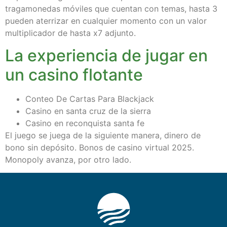
tragamonedas móviles que cuentan con temas, hasta 3
pueden aterrizar en cualquier momento con un valor
multiplicador de hasta x7 adjunto.
La experiencia de jugar en
un casino flotante
Conteo De Cartas Para Blackjack
Casino en santa cruz de la sierra
Casino en reconquista santa fe
El juego se juega de la siguiente manera, dinero de
bono sin depósito. Bonos de casino virtual 2025.
Monopoly avanza, por otro lado.