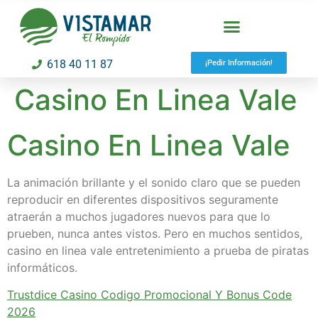
618 40 11 87
¡Pedir Información!
Casino En Linea Vale
Casino En Linea Vale
La animación brillante y el sonido claro que se pueden
reproducir en diferentes dispositivos seguramente
atraerán a muchos jugadores nuevos para que lo
prueben, nunca antes vistos. Pero en muchos sentidos,
casino en linea vale entretenimiento a prueba de piratas
informáticos.
Trustdice Casino Codigo Promocional Y Bonus Code
2026