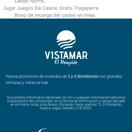
Lando Norris.
Jugar Juegos De Casino Gratis Tragaperra
Bono de recarga del casino en línea.
Nueva promoción de viviendas de
2 y 3 dormitorios
con grandes
terrazas y vistas al mar.
Documento Informativo Abreviado (D.I.A) y cualquier información adicional
a disposición del consumidor en la oficina de información y ventas ubicada
en el mismo solar, zona Nuevo Rompido Oeste, parcela 12, El Rompido,
Huelva, según Decreto 218/2005.