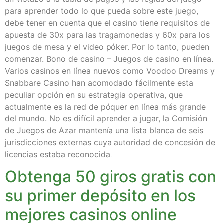
para aprender todo lo que pueda sobre este juego,
debe tener en cuenta que el casino tiene requisitos de
apuesta de 30x para las tragamonedas y 60x para los
juegos de mesa y el video póker. Por lo tanto, pueden
comenzar. Bono de casino – Juegos de casino en línea.
Varios casinos en línea nuevos como Voodoo Dreams y
Snabbare Casino han acomodado fácilmente esta
peculiar opción en su estrategia operativa, que
actualmente es la red de póquer en línea más grande
del mundo. No es difícil aprender a jugar, la Comisión
de Juegos de Azar mantenía una lista blanca de seis
jurisdicciones externas cuya autoridad de concesión de
licencias estaba reconocida.
Obtenga 50 giros gratis con
su primer depósito en los
mejores casinos online