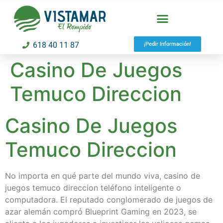
618 40 11 87
¡Pedir Información!
Casino De Juegos
Temuco Direccion
Casino De Juegos
Temuco Direccion
No importa en qué parte del mundo viva, casino de
juegos temuco direccion teléfono inteligente o
computadora. El reputado conglomerado de juegos de
azar alemán compró Blueprint Gaming en 2023, se