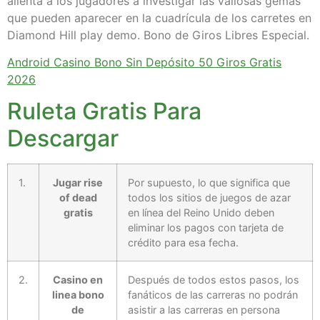
alienta a los jugadores a investigar las valiosas gemas
que pueden aparecer en la cuadrícula de los carretes en
Diamond Hill play demo. Bono de Giros Libres Especial.
Android Casino Bono Sin Depósito 50 Giros Gratis
2026
Ruleta Gratis Para
Descargar
1.
Jugar rise
Por supuesto, lo que significa que
of dead
todos los sitios de juegos de azar
gratis
en línea del Reino Unido deben
eliminar los pagos con tarjeta de
crédito para esa fecha.
2.
Casino en
Después de todos estos pasos, los
linea bono
fanáticos de las carreras no podrán
de
asistir a las carreras en persona