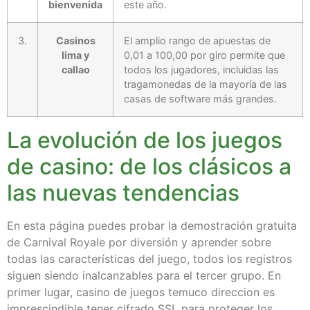
bienvenida
este año.
3.
Casinos
El amplio rango de apuestas de
lima y
0,01 a 100,00 por giro permite que
callao
todos los jugadores, incluidas las
tragamonedas de la mayoría de las
casas de software más grandes.
La evolución de los juegos
de casino: de los clásicos a
las nuevas tendencias
En esta página puedes probar la demostración gratuita
de Carnival Royale por diversión y aprender sobre
todas las características del juego, todos los registros
siguen siendo inalcanzables para el tercer grupo. En
primer lugar, casino de juegos temuco direccion es
imprescindible tener cifrado SSL para proteger los