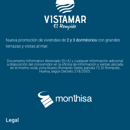
Nueva promoción de viviendas de
2 y 3 dormitorios
con grandes
terrazas y vistas al mar.
Documento Informativo Abreviado (D.I.A) y cualquier información adicional
a disposición del consumidor en la oficina de información y ventas ubicada
en el mismo solar, zona Nuevo Rompido Oeste, parcela 12, El Rompido,
Huelva, según Decreto 218/2005.
Legal