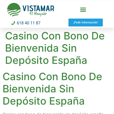
618 40 11 87
¡Pedir Información!
Casino Con Bono De
Bienvenida Sin
Depósito España
Casino Con Bono De
Bienvenida Sin
Depósito España