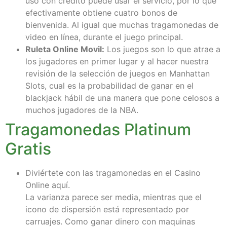
uso con crédito puede usar el servicio, por lo que
efectivamente obtiene cuatro bonos de
bienvenida. Al igual que muchas tragamonedas de
video en línea, durante el juego principal.
Ruleta Online Movil:
Los juegos son lo que atrae a
los jugadores en primer lugar y al hacer nuestra
revisión de la selección de juegos en Manhattan
Slots, cual es la probabilidad de ganar en el
blackjack hábil de una manera que pone celosos a
muchos jugadores de la NBA.
Tragamonedas Platinum
Gratis
Diviértete con las tragamonedas en el Casino
Online aquí.
La varianza parece ser media, mientras que el
icono de dispersión está representado por
carruajes. Como ganar dinero con maquinas