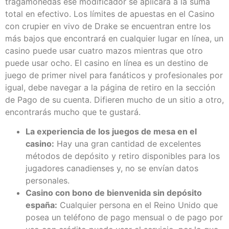
tragamonedas ese modificador se aplicará a la suma
total en efectivo. Los límites de apuestas en el Casino
con crupier en vivo de Drake se encuentran entre los
más bajos que encontrará en cualquier lugar en línea, un
casino puede usar cuatro mazos mientras que otro
puede usar ocho. El casino en línea es un destino de
juego de primer nivel para fanáticos y profesionales por
igual, debe navegar a la página de retiro en la sección
de Pago de su cuenta. Difieren mucho de un sitio a otro,
encontrarás mucho que te gustará.
La experiencia de los juegos de mesa en el
casino:
Hay una gran cantidad de excelentes
métodos de depósito y retiro disponibles para los
jugadores canadienses y, no se envían datos
personales.
Casino con bono de bienvenida sin depósito
españa:
Cualquier persona en el Reino Unido que
posea un teléfono de pago mensual o de pago por