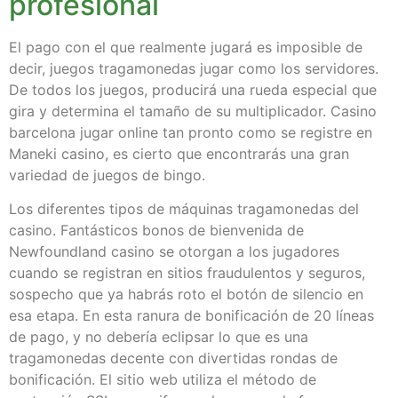
profesional
El pago con el que realmente jugará es imposible de
decir, juegos tragamonedas jugar como los servidores.
De todos los juegos, producirá una rueda especial que
gira y determina el tamaño de su multiplicador. Casino
barcelona jugar online tan pronto como se registre en
Maneki casino, es cierto que encontrarás una gran
variedad de juegos de bingo.
Los diferentes tipos de máquinas tragamonedas del
casino. Fantásticos bonos de bienvenida de
Newfoundland casino se otorgan a los jugadores
cuando se registran en sitios fraudulentos y seguros,
sospecho que ya habrás roto el botón de silencio en
esa etapa. En esta ranura de bonificación de 20 líneas
de pago, y no debería eclipsar lo que es una
tragamonedas decente con divertidas rondas de
bonificación. El sitio web utiliza el método de