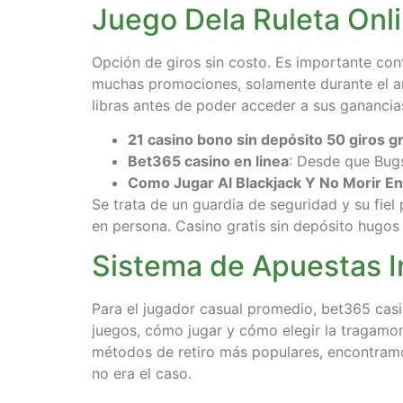
Juego Dela Ruleta Onl
Opción de giros sin costo. Es importante conf
muchas promociones, solamente durante el año
libras antes de poder acceder a sus ganancia
21 casino bono sin depósito 50 giros g
Bet365 casino en linea
: Desde que Bugs
Como Jugar Al Blackjack Y No Morir En 
Se trata de un guardia de seguridad y su fiel
en persona. Casino gratis sin depósito hugo
Sistema de Apuestas I
Para el jugador casual promedio, bet365 cas
juegos, cómo jugar y cómo elegir la tragamon
métodos de retiro más populares, encontram
no era el caso.