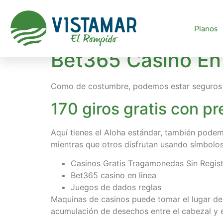
Bet365 Casino En
Planos
Bet365 Casino En
Como de costumbre, podemos estar seguros d
170 giros gratis con p
Aquí tienes el Aloha estándar, también podemo
mientras que otros disfrutan usando símbolos
Casinos Gratis Tragamonedas Sin Regist
Bet365 casino en linea
Juegos de dados reglas
Maquinas de casinos puede tomar el lugar de
acumulación de desechos entre el cabezal y e