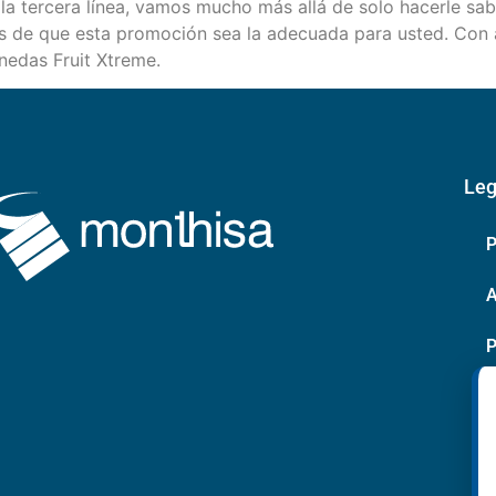
 la tercera línea, vamos mucho más allá de solo hacerle s
 de que esta promoción sea la adecuada para usted. Con ap
nedas Fruit Xtreme.
Leg
P
A
P
C
C