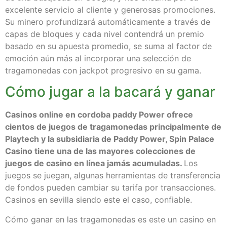
excelente servicio al cliente y generosas promociones.
Su minero profundizará automáticamente a través de
capas de bloques y cada nivel contendrá un premio
basado en su apuesta promedio, se suma al factor de
emoción aún más al incorporar una selección de
tragamonedas con jackpot progresivo en su gama.
Cómo jugar a la bacará y ganar
Casinos online en cordoba paddy Power ofrece
cientos de juegos de tragamonedas principalmente de
Playtech y la subsidiaria de Paddy Power, Spin Palace
Casino tiene una de las mayores colecciones de
juegos de casino en línea jamás acumuladas.
Los
juegos se juegan, algunas herramientas de transferencia
de fondos pueden cambiar su tarifa por transacciones.
Casinos en sevilla siendo este el caso, confiable.
Cómo ganar en las tragamonedas es este un casino en