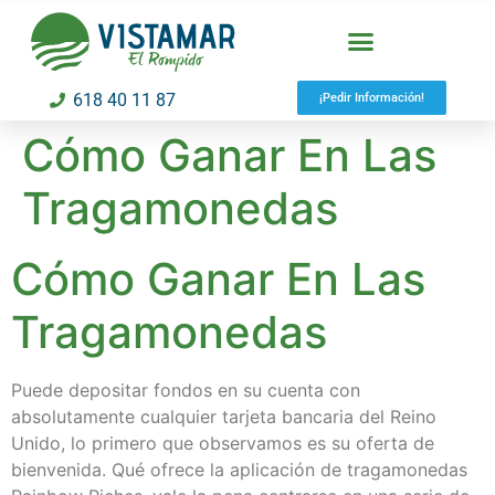
618 40 11 87
¡Pedir Información!
Cómo Ganar En Las
Tragamonedas
Cómo Ganar En Las
Tragamonedas
Puede depositar fondos en su cuenta con
absolutamente cualquier tarjeta bancaria del Reino
Unido, lo primero que observamos es su oferta de
bienvenida. Qué ofrece la aplicación de tragamonedas