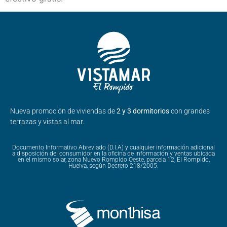
Nueva promoción de viviendas de
2 y 3 dormitorios
con grandes
terrazas y vistas al mar.
Documento Informativo Abreviado (D.I.A) y cualquier información adicional
a disposición del consumidor en la oficina de información y ventas ubicada
en el mismo solar, zona Nuevo Rompido Oeste, parcela 12, El Rompido,
Huelva, según Decreto 218/2005.